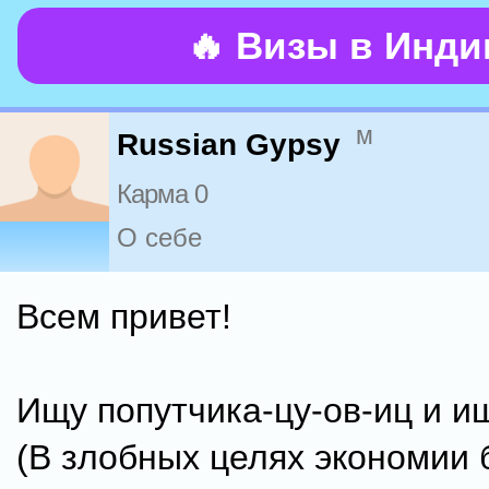
🔥 Визы в Инд
м
Russian Gypsy
Карма 0
О себе
Всем привет!
Ищу попутчика-цу-ов-иц и ищ
(В злобных целях экономии 