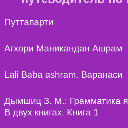
Путтапарти
Агхори Маникандан Ашрам
Lali Baba ashram. Варанаси
Дымшиц З. М.: Грамматика я
В двух книгах. Книга 1