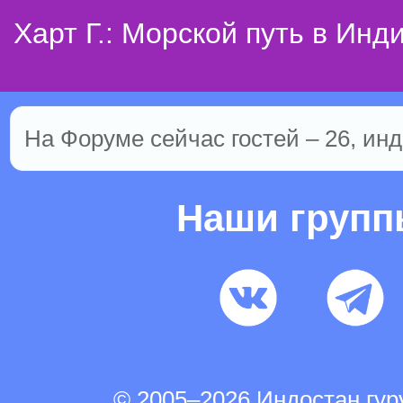
Харт Г.: Морской путь в Инд
На Форуме сейчас гостей – 26, инд
Наши груп
© 2005–2026 Индостан.гу