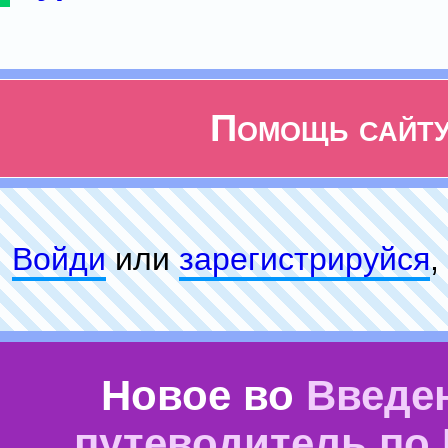
Помощь сайт
Войди
или
зарeгиcтpируйся
,
Новое во
Введе
путеводитель по