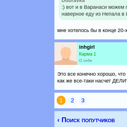
Dubravka
:) вот и в Варанаси можем 
наверное еду из Непала в
мне хотелось бы в конце 20-х
inhgirl
Карма 1
О себе
Это все конечно хорошо, что
как же все-таки насчет ДЕЛИ
1
2
3
‹ Поиск попутчиков