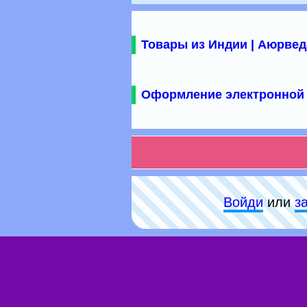
Товары из Индии | Аюрвед
Оформление электронной 
Войди
или
з