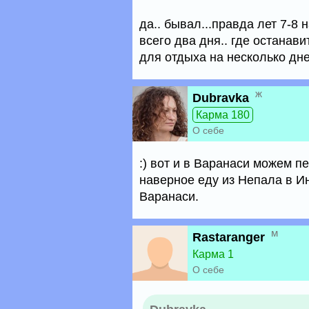
да.. бывал...правда лет 7-8 
всего два дня.. где останави
для отдыха на несколько дней
ж
Dubravka
Карма 180
О себе
:) вот и в Варанаси можем пе
наверное еду из Непала в И
Варанаси.
м
Rastaranger
Карма 1
О себе