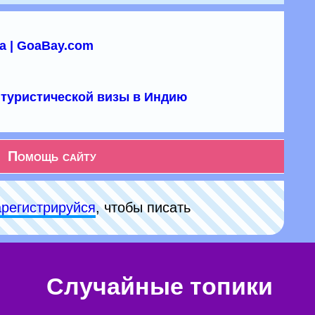
а | GoaBay.com
туристической визы в Индию
Помощь сайту
арeгиcтpируйся
, чтобы писать
Случайные топики