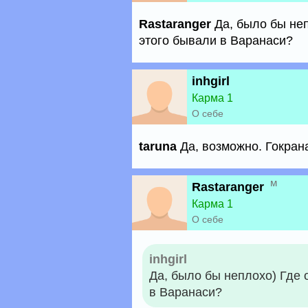
Rastaranger
Да, было бы неп
этого бывали в Варанаси?
inhgirl
Карма 1
О себе
taruna
Да, возможно. Гокран
м
Rastaranger
Карма 1
О себе
inhgirl
Да, было бы неплохо) Где 
в Варанаси?