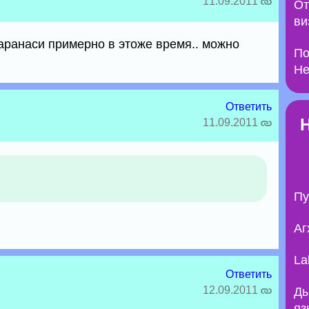
11.09.2011
От
ви
аранаси примерно в этоже время.. можно
По
Не
Ответить
11.09.2011
Пу
Аг
La
Ответить
12.09.2011
Ды
яз