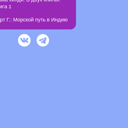
ига 1
рт Г.: Морской путь в Индию