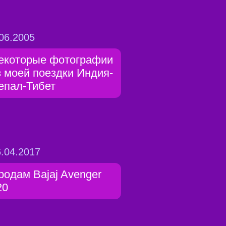
06.2005
екоторые фотографии
з моей поездки Индия-
епал-Тибет
.04.2017
родам Bajaj Avenger
20