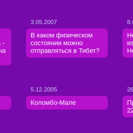
3.05.2007
8.
В каком физическом
Н
 -
состоянии можно
и
на
отправляться в Тибет?
Н
5.12.2005
26
Коломбо-Мале
П
2