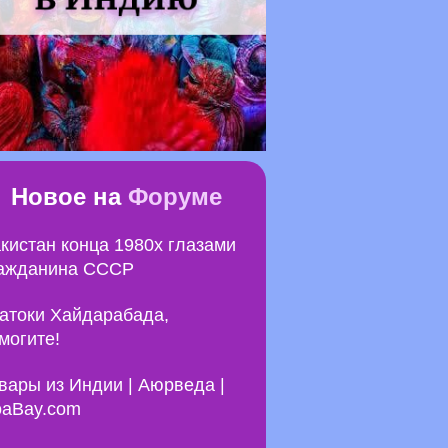
Новое на
Форуме
кистан конца 1980х глазами
ажданина СССР
атоки Хайдарабада,
могите!
вары из Индии | Аюрведа |
aBay.com