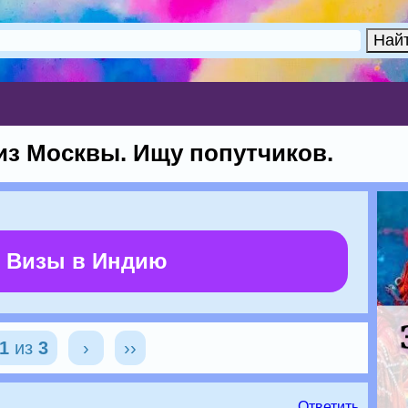
 из Москвы. Ищу попутчиков.
 Визы в Индию
1
из
3
›
››
Ответить