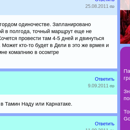
25.08.2011
 гордом одиночестве. Запланировано
й в полгода, точный марщрут еще не
очется провести там 4-5 дней и двинуться
 Может кто-то будет в Дели в это же врмея и
мне комапнию в осомтре
Па
гр
Ответить
9.09.2011
Зн
по
 в Тамин Наду или Карнатаке.
То
Go
Ответить