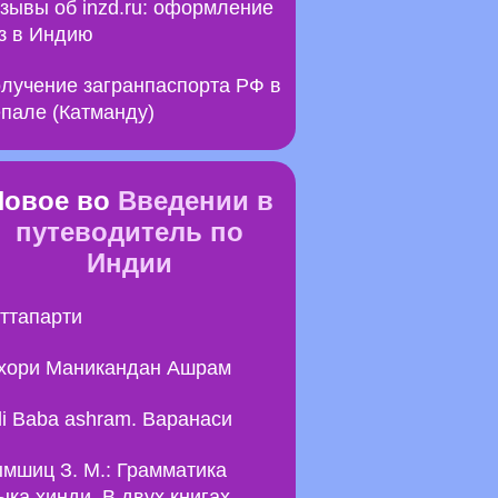
зывы об inzd.ru: оформление
з в Индию
лучение загранпаспорта РФ в
пале (Катманду)
Новое во
Введении в
путеводитель по
Индии
ттапарти
хори Маникандан Ашрам
li Baba ashram. Варанаси
мшиц З. М.: Грамматика
ыка хинди. В двух книгах.