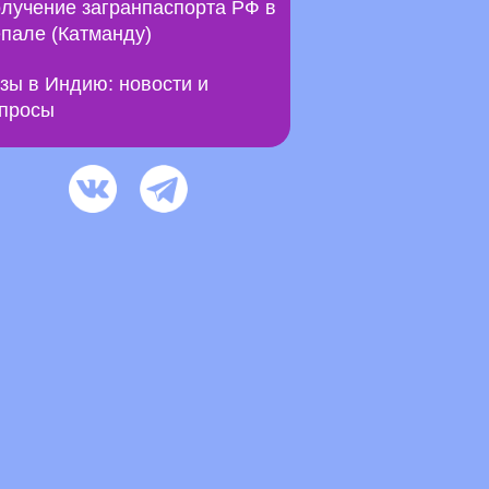
лучение загранпаспорта РФ в
пале (Катманду)
зы в Индию: новости и
просы