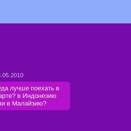
.05.2010
уда лучше поехать в
арте? в Индонезию
ли в Малайзию?