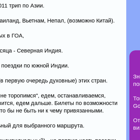
11 трип по Азии.
Таиланд, Вьетнам, Непал, (возможно Китай).
ых в ГОА,
есяца - Северная Индия.
 поездки по южной Индии.
Зн
 (в первую очередь духовные) этих стран.
по
 не торопимся", едем, останавливаемся,
То
вится, едем дальше. Билеты по возможности
Go
что бы не быть ни к чему привязанными.
От
ьный для выбранного маршрута.
ви