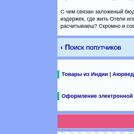
С чем связан заложеный бюд
издержек, где жить Отели или
расчитываеш? Скромно и сов
‹ Поиск попутчиков
Товары из Индии | Аюрвед
Оформление электронной 