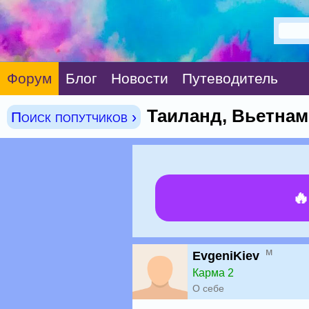
Форум
Блог
Новости
Путеводитель
Таиланд, Вьетнам
Поиск попутчиков ›

м
EvgeniKiev
Карма 2
О себе