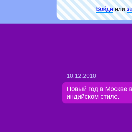
Войди
или
з
10.12.2010
Новый год в Москве 
индийском стиле.