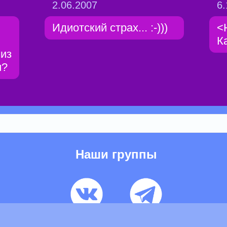
2.06.2007
6.
Идиотский страх... :-)))
<
К
 из
и?
Наши группы