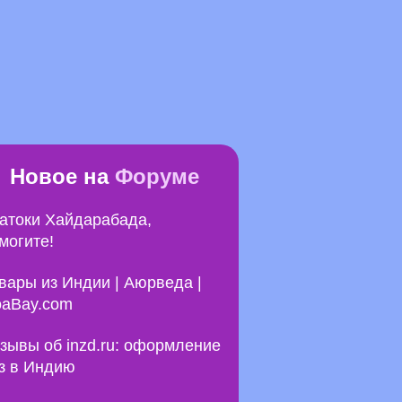
Новое на
Форуме
атоки Хайдарабада,
могите!
вары из Индии | Аюрведа |
aBay.com
зывы об inzd.ru: оформление
з в Индию