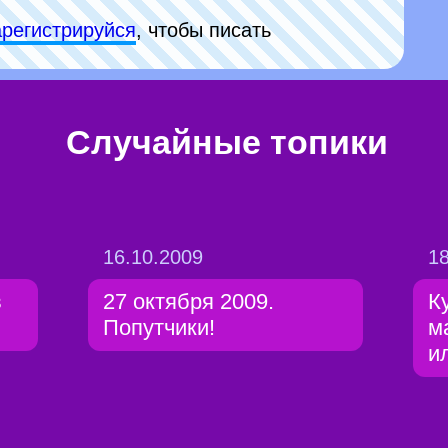
арeгиcтpируйся
, чтобы писать
Случайные топики
16.10.2009
18
в
27 октября 2009.
К
Попутчики!
м
и