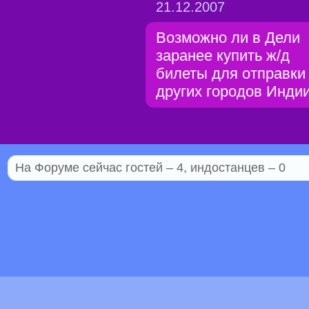
21.12.2007
Возможно ли в Дели
заранее купить ж/д
билеты для отправки
других городов Инди
На Форуме сейчас гостей – 4, индостанцев – 0