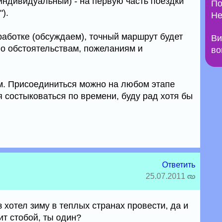
индивидуальный) - на первую часть поездки
По
").
Не
работке (обсуждаем), точный маршрут будет
Ви
по обстоятельствам, пожеланиям и
во
. Присоединиться можно на любом этапе
 состыковаться по времени, буду рад хотя бы
Ответить
25.07.2011
з хотел зиму в теплых странах провести, да и
ит стобой, ты один?