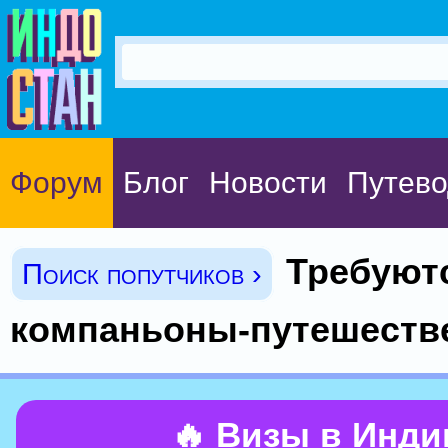
Форум
Блог
Новости
Путево
Требуют
Поиск попутчиков ›
компаньоны-путешеств
🔥 Визы в Инд