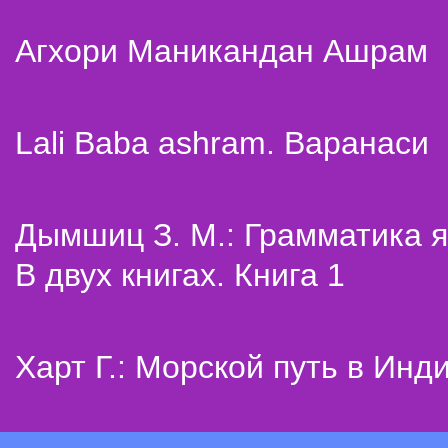
Агхори Маникандан Ашрам
Lali Baba ashram. Варанаси
Дымшиц З. М.: Грамматика я
В двух книгах. Книга 1
Харт Г.: Морской путь в Инд