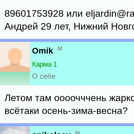
89601753928 или eljardin@ra
Андрей 29 лет, Нижний Новг
м
Omik
Карма 1
О себе
Летом там оооочччень жарк
всётаки осень-зима-весна?
м