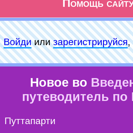
Помощь сайт
Войди
или
зарeгиcтpируйся
,
Новое во
Введе
путеводитель по
Путтапарти