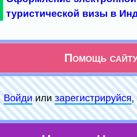
туристической визы в Ин
Помощь сайт
Войди
или
зарeгиcтpируйся
,