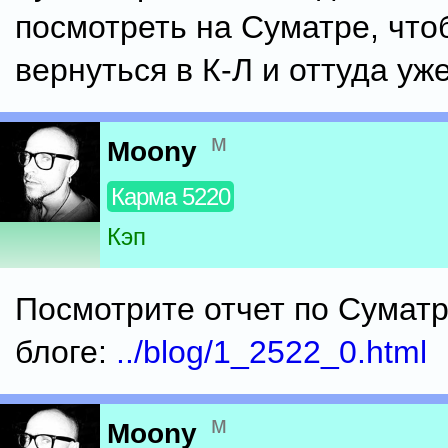
посмотреть на Суматре, что
вернуться в К-Л и оттуда уж
м
Moony
Карма 5220
Кэп
Посмотрите отчет по Сумат
блоге:
../blog/1_2522_0.html
м
Moony