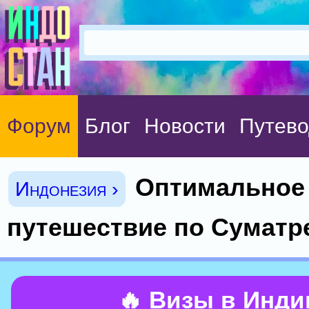
Форум
Блог
Новости
Путево
Оптимальное
Индонезия ›
путешествие по Суматр
🔥 Визы в Инд