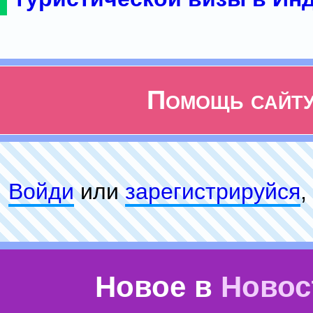
Помощь сайт
Войди
или
зарeгиcтpируйся
,
Новое в
Новос