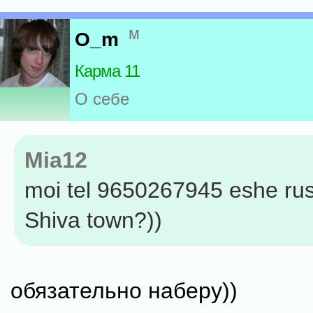
м
O_m
Карма 11
О себе
Mia12
moi tel 9650267945 eshe rus
Shiva town?))
обязательно наберу))