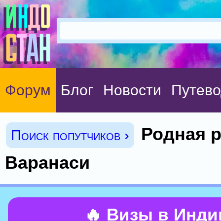
Форум
Блог
Новости
Путево
Родная р
Поиск попутчиков ›
Варанаси
🔥 Визы в Инд