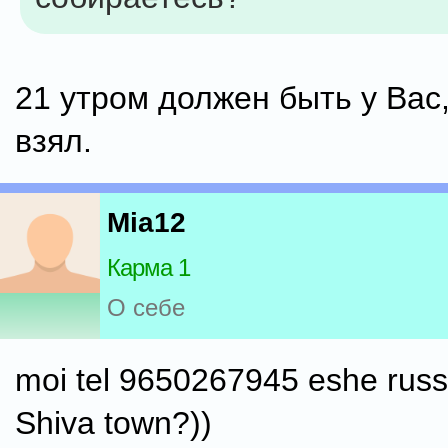
21 утром должен быть у Вас
взял.
Mia12
Карма 1
О себе
moi tel 9650267945 eshe russk
Shiva town?))