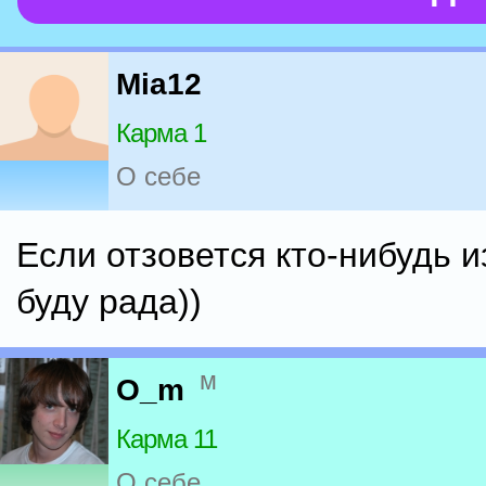
Mia12
Карма 1
О себе
Если отзовется кто-нибудь 
буду рада))
м
O_m
Карма 11
О себе