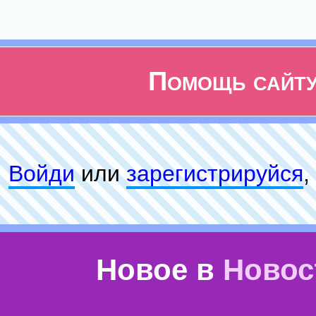
Помощь сайт
Войди
или
зарeгиcтpируйся
,
Новое в
Новос