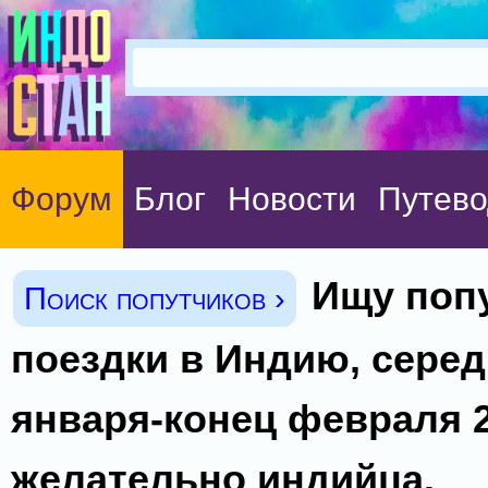
Форум
Блог
Новости
Путево
Ищу поп
Поиск попутчиков ›
поездки в Индию, сере
января-конец февраля 2
желательно индийца.