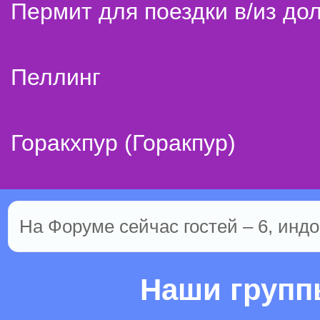
Пермит для поездки в/из до
Пеллинг
Горакхпур (Горакпур)
На Форуме сейчас гостей – 6, индо
Наши груп