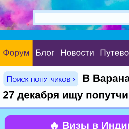
Форум
Блог
Новости
Путево
В Варана
Поиск попутчиков ›
27 декабря ищу попутчи
🔥 Визы в Инд