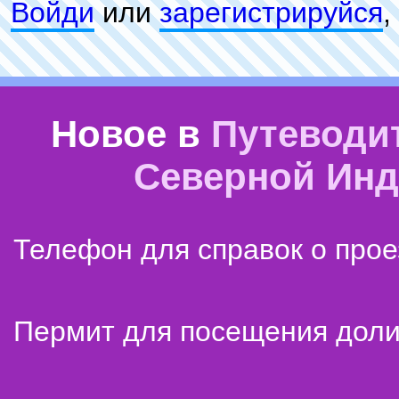
Войди
или
зарeгиcтpируйся
,
Новое в
Путеводи
Северной Ин
Телефон для справок о прое
Пермит для посещения дол