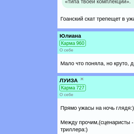
«типа твоей комплекции».
Гоанский скат трепещет в ужа
Юлиана
Карма 960
О себе
Мало что поняла, но круто, д
ж
ЛУИЗА
Карма 727
О себе
Прямо ужасы на ночь глядя:)
Между прочим,(сценаристы -
триллера:)