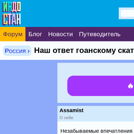
Форум
Блог
Новости
Путеводитель
Наш ответ гоанскому ска
Россия ›

Assamist
О себе
Незабываемые впечатления о