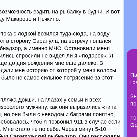
озможность ездить на рыбалку в будни. И вот
ду Макарово и Нечкино.
 пока с лодкой возился туда-сюда, на воду
л в сторону Сарапула, на встречу попался
бнадзор, а именно МЧС. Остановили меня
ились спросили не видел ли я «подарок». Я
бще до дня рождения мне еще далеко. В
едали мне историю от которой у меня волосы
Па
 было не самое сильное потрясение за этот
гр
Зн
 пляжа Докши, на глазах у семьи и всех
по
рослого мужчину, как они выразились «типа
, но они были с неводом и баграми понятно,
То
ребовалось, чтоб я позвонил 911 в случае если
Go
. Мне стало не по себе. Через минут 5-10
 был Сарапульский рыбнадзор. Они рассказали