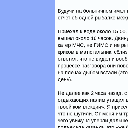
Будучи на больничном имел в
отчет об одной рыбалке меж
Приехал к воде около 15-00,
вышел около 16 часов. Двину
катер МЧС, не ГИМС и не ры
криком в матюгальник, сблиз
ответил, что не видел и воо
процессе разговора они пов
на плечах дыбом встали (это
день).
Не далее как 2 часа назад, с
отдыхающих налим утащил вз
твоей комплекции». Я присел
что не шутили. От меня им т
чего увижу. И уперли дальше
подъехала казанка, это уже