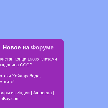
Новое на
Форуме
кистан конца 1980х глазами
ажданина СССР
атоки Хайдарабада,
могите!
вары из Индии | Аюрведа |
aBay.com