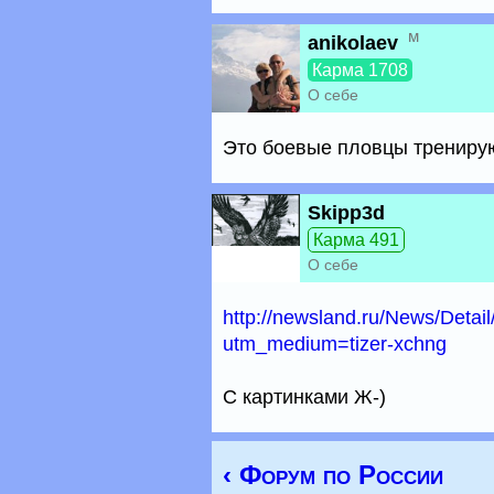
м
anikolaev
Карма 1708
О себе
Это боевые пловцы тренируютс
Skipp3d
Карма 491
О себе
http://newsland.ru/News/Detai
utm_medium=tizer-xchng
С картинками Ж-)
‹ Форум по России