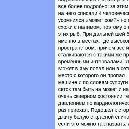
все более подробно: за этим
на него списали 4 человечес
усомнился «может сом?» но 
схожи с налимом, поэтому о
этих рыб. При дальней шей б
именно в местах, где высок
пространством, причем все и
сталкиваются с такими же п
временными интервалами. Я
Может в яму попал или в сетк
место с которого он пропал –
машине и по словам супруги 
сеток там быть на может и н
очень скверном состоянии те
давлением по кардиологичес
раз приехал. Подошел к стор
джигу белую с красной спино
если это можно так назвать: