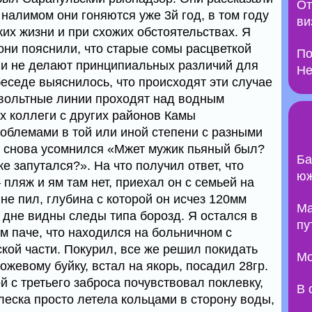
От
 налимом они гоняются уже 3й год, в том году
ви
ких жизни и при схожих обстоятельствах. Я
они пояснили, что старые сомы расцветкой
По
ни не делают принципиальных различий для
Не
еседе выяснилось, что происходят эти случае
овольтные линии проходят над водным
х коллеги с других районов Камы
роблемами в той или иной степени с разными
 снова усомнился «Мжет мужик пьяный был?
Ба
е запутался?». На что получил ответ, что
юж
 пляж и ям там нет, приехал он с семьей на
не пил, глубина с которой он исчез 120мм
Ma
а дне видны следы типа борозд. Я остался в
пу
м паче, что находился на больничном с
кой части. Покурил, все же решил покидать
Мо
ожевому буйку, встал на якорь, посадил 28гр.
й с третьего заброса почувствовал поклевку,
В 
 леска просто летела кольцами в сторону воды,