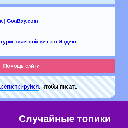
а | GoaBay.com
туристической визы в Индию
Помощь сайту
арeгиcтpируйся
, чтобы писать
Случайные топики