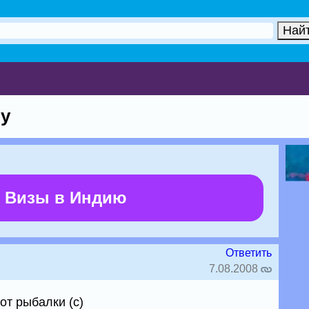
ту
 Визы в Индию
Ответить
7.08.2008
т рыбалки (с)