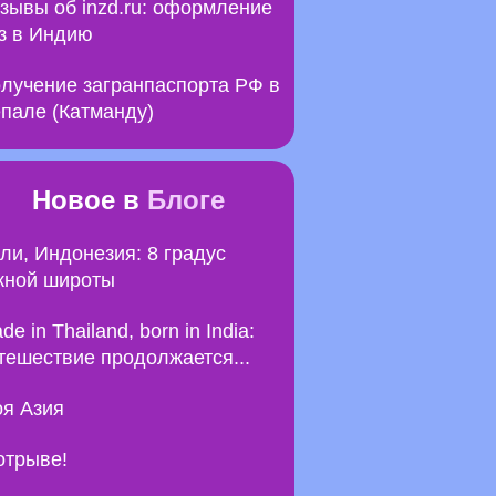
зывы об inzd.ru: оформление
з в Индию
лучение загранпаспорта РФ в
пале (Катманду)
Новое в
Блоге
ли, Индонезия: 8 градус
ной широты
de in Thailand, born in India:
тешествие продолжается...
я Азия
отрыве!