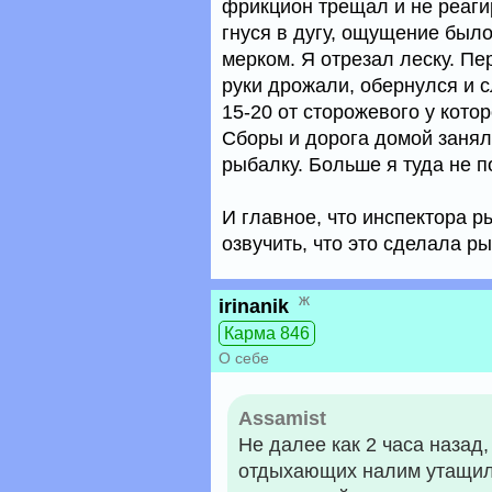
фрикцион трещал и не реагир
гнуся в дугу, ощущение было
мерком. Я отрезал леску. Пе
руки дрожали, обернулся и 
15-20 от сторожевого у кот
Сборы и дорога домой занял
рыбалку. Больше я туда не п
И главное, что инспектора 
озвучить, что это сделала ры
ж
irinanik
Карма 846
О себе
Assamist
Не далее как 2 часа назад,
отдыхающих налим утащил 