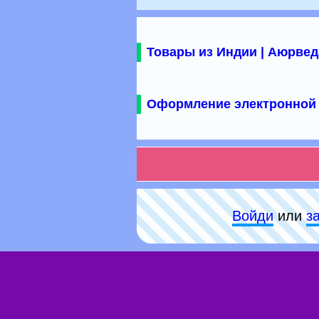
Товары из Индии | Аюрвед
Оформление электронной 
Войди
или
з