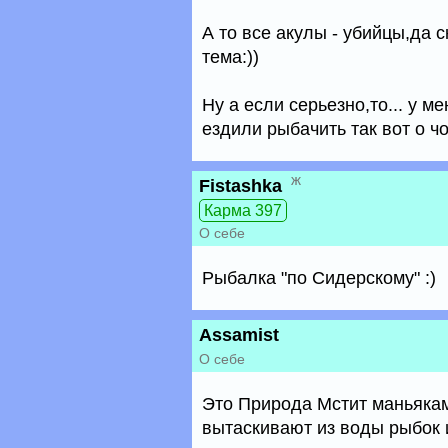
А то все акулы - убийцы,да с
тема:))
Ну а если серьезно,то... у 
ездили рыбачить так вот о ч
ж
Fistashka
Карма 397
О себе
Рыбалка "по Сидерскому" :)
Assamist
О себе
Это Природа Мстит маньяка
вытаскивают из воды рыбок и