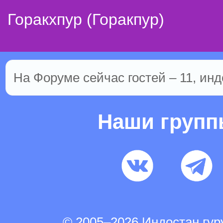
Горакхпур (Горакпур)
На Форуме сейчас гостей – 11, инд
Наши груп
© 2005–2026 Индостан.гу