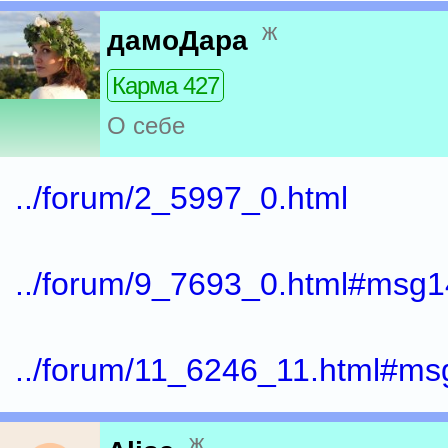
ж
дамоДара
Карма 427
О себе
../forum/2_5997_0.html
../forum/9_7693_0.html#msg
../forum/11_6246_11.html#m
ж