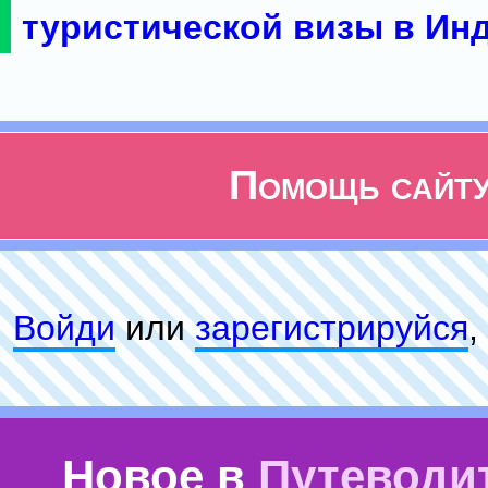
туристической визы в Ин
Помощь сайт
Войди
или
зарeгиcтpируйся
,
Новое в
Путеводи