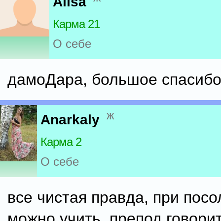
Alisa
Карма 21
О себе
дамоДара, большое спасибо
ж
Anarkaly
Карма 2
О себе
все чистая правда, при посо
можно учить, препод говорит 