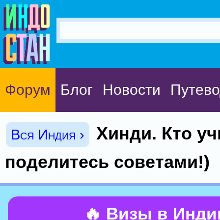
Форум
Блог
Новости
Путево
Хинди. Кто у
Вся Индия ›
поделитесь советами!)
🔥 Визы в Инд