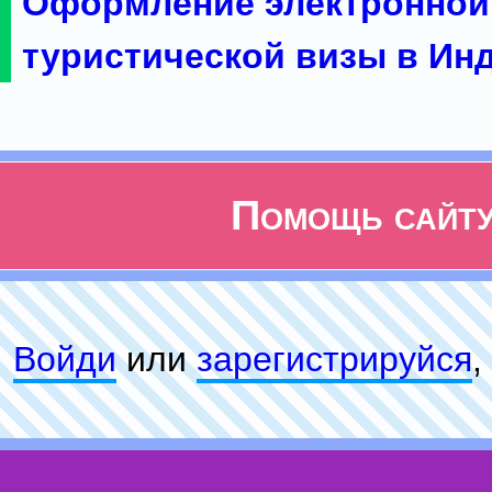
Оформление электронной
туристической визы в Ин
Помощь сайт
Войди
или
зарeгиcтpируйся
,