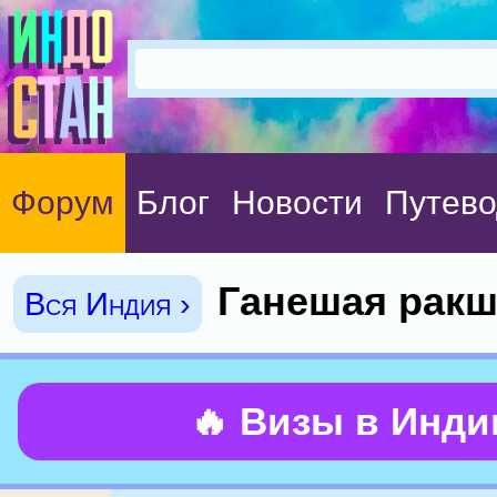
Форум
Блог
Новости
Путево
Ганешая ракш
Вся Индия ›
🔥 Визы в Инд