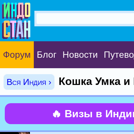
Форум
Блог
Новости
Путево
Кошка Умка и
Вся Индия ›
🔥 Визы в Инд