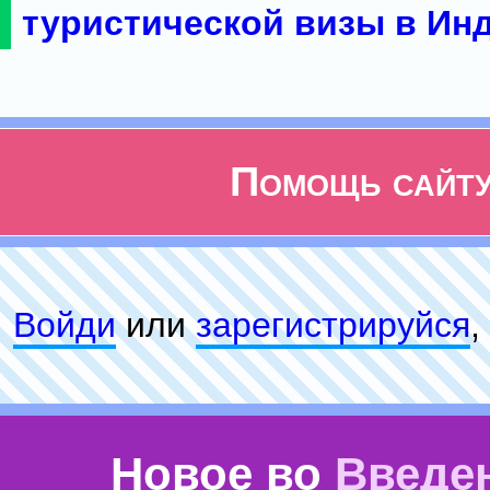
туристической визы в Ин
Помощь сайт
Войди
или
зарeгиcтpируйся
,
Новое во
Введе