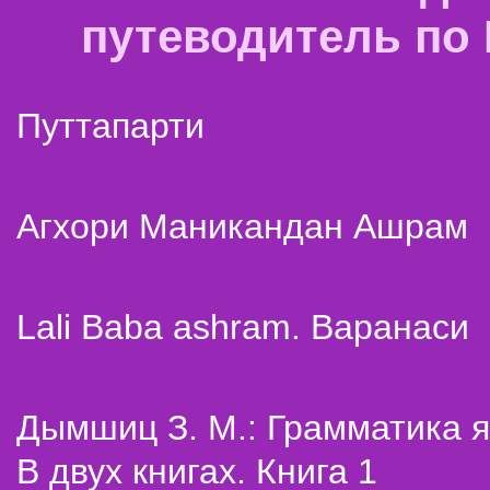
путеводитель по
Путтапарти
Агхори Маникандан Ашрам
Lali Baba ashram. Варанаси
Дымшиц З. М.: Грамматика я
В двух книгах. Книга 1