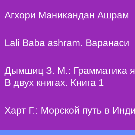
Агхори Маникандан Ашрам
Lali Baba ashram. Варанаси
Дымшиц З. М.: Грамматика я
В двух книгах. Книга 1
Харт Г.: Морской путь в Инд