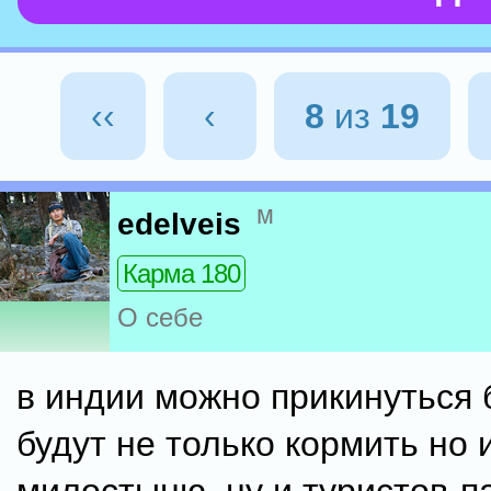
‹‹
‹
8
из
19
м
edelveis
Карма 180
О себе
в индии можно прикинуться 
будут не только кормить но 