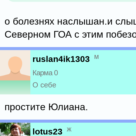
о болезнях наслышан.и слы
Северном ГОА с этим побез
м
ruslan4ik1303
Карма 0
О себе
простите Юлиана.
ж
lotus23