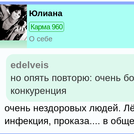
Юлиана
Карма 960
О себе
edelveis
но опять повторю: очень б
конкуренция
очень нездоровых людей. Л
инфекция, проказа.... в общ