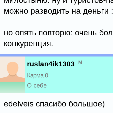
милостыню. ну и туристов-
можно разводить на деньги :
но опять повторю: очень бо
конкуренция.
м
ruslan4ik1303
Карма 0
О себе
edelveis спасибо большое)