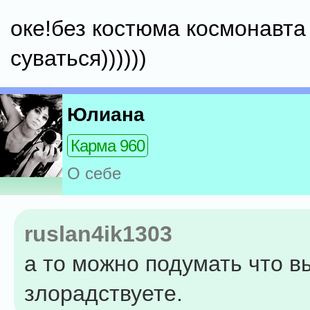
оке!без костюма космонавта
суваться))))))
Юлиана
Карма 960
О себе
ruslan4ik1303
а то можно подумать что в
злорадствуете.