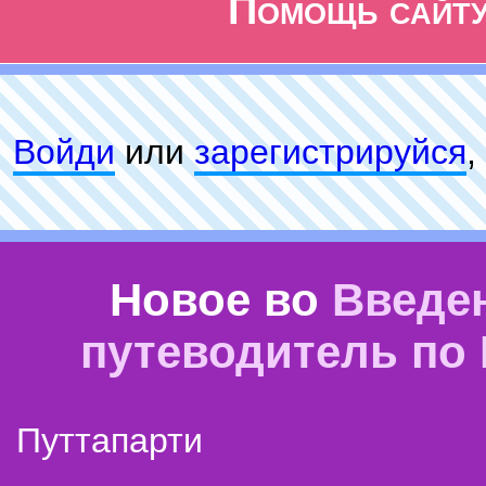
Помощь сайт
Войди
или
зарeгиcтpируйся
,
Новое во
Введе
путеводитель по
Путтапарти