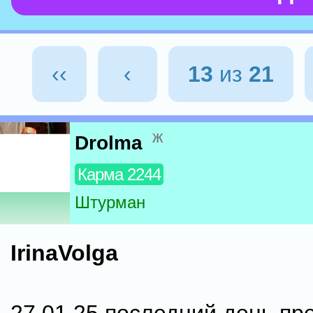
‹‹
‹
13
из
21
ж
Drolma
Карма 2244
Штурман
IrinaVolga