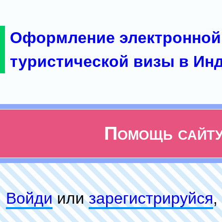
Оформление электронной
туристической визы в Ин
Помощь сайт
Войди
или
зарeгиcтpируйся
,