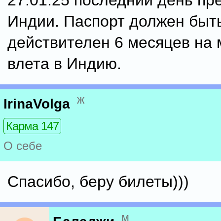
27.01.25 последний день пр
Индии. Паспорт должен быт
действителен 6 месяцев на
влета в Индию.
ж
IrinaVolga
Карма 147
О себе
Спасибо, беру билеты)))
м