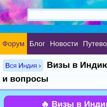
Форум
Блог
Новости
Путево
Визы в Индию
Вся Индия ›
и вопросы
🔥 Визы в Инд