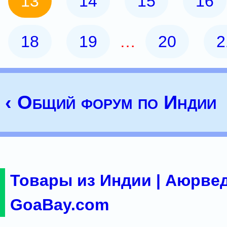
13
14
15
16
18
19
…
20
2
‹ Общий форум по Индии
Товары из Индии | Аюрвед
GoaBay.com