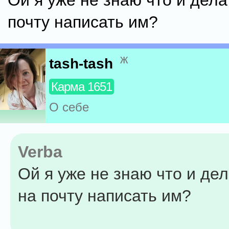
Ой я уже не знаю что и дела
почту написать им?
ж
tash-tash
Карма 1651
О себе
Verba
Ой я уже не знаю что и де
на почту написать им?