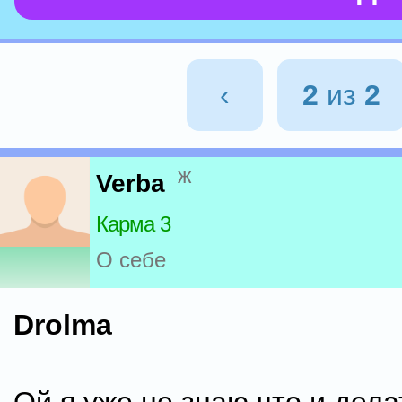
‹
2
из
2
ж
Verba
Карма 3
О себе
Drolma