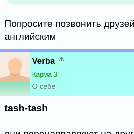
Попросите позвонить друзе
английским
ж
Verba
Карма 3
О себе
tash-tash
они перенаправляют на друг