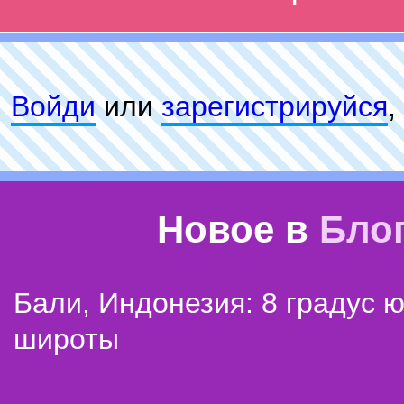
Войди
или
зарeгиcтpируйся
,
Новое в
Бло
Бали, Индонезия: 8 градус 
широты