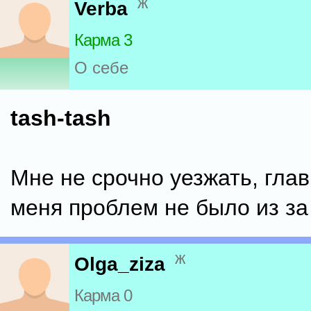
ж
Verba
Карма 3
О себе
tash-tash
Мне не срочно уезжать, глав
меня проблем не было из за
ж
Olga_ziza
Карма 0