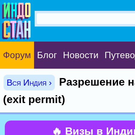
Форум
Блог
Новости
Путево
Разрешение н
Вся Индия ›
(exit permit)
🔥 Визы в Инд