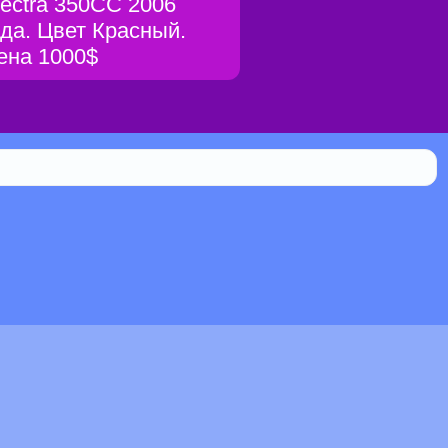
lectra 350CC 2006
ода. Цвет Красный.
ена 1000$
Библиотека
0.130% мистической силы