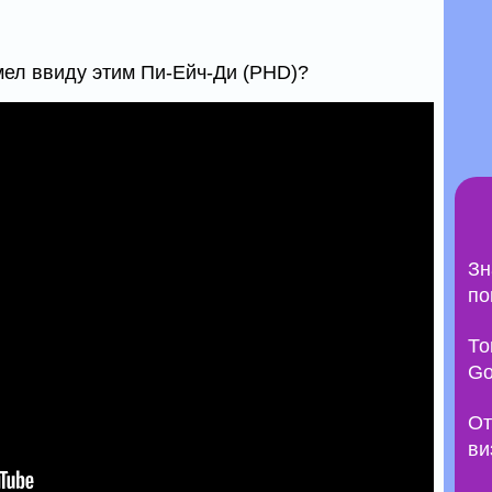
имел ввиду этим Пи-Ейч-Ди (PHD)?
Зн
по
То
Go
От
ви