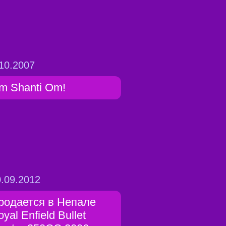
10.2007
m Shanti Om!
.09.2012
родается в Непале
yal Enfield Bullet