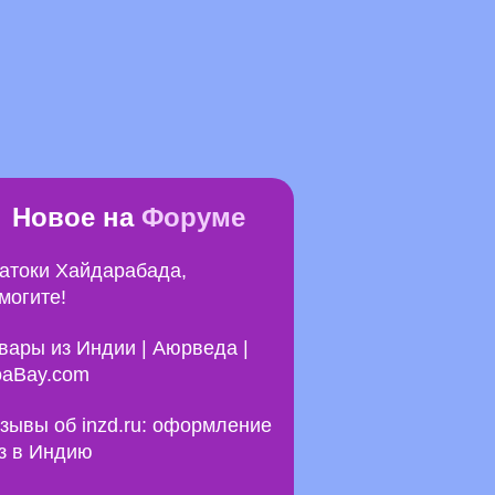
Новое на
Форуме
атоки Хайдарабада,
могите!
вары из Индии | Аюрведа |
aBay.com
зывы об inzd.ru: оформление
з в Индию