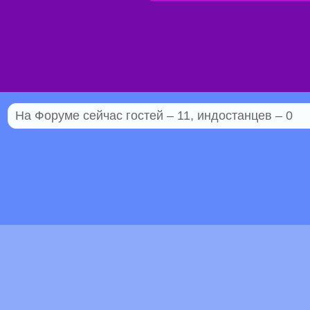
На Форуме сейчас гостей – 11, индостанцев – 0
© 2005–2026 Индостан.гуру
18+
Пол