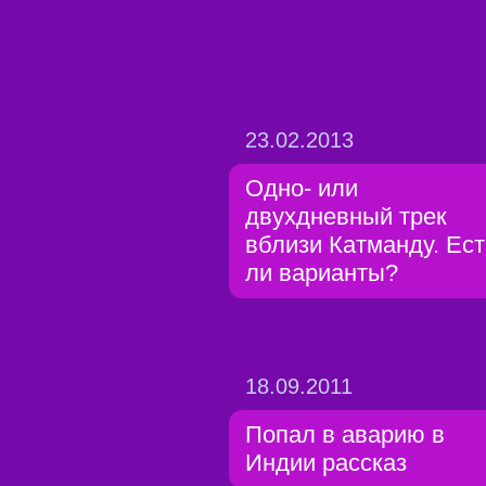
23.02.2013
Одно- или
двухдневный трек
вблизи Катманду. Ест
ли варианты?
18.09.2011
Попал в аварию в
Индии рассказ