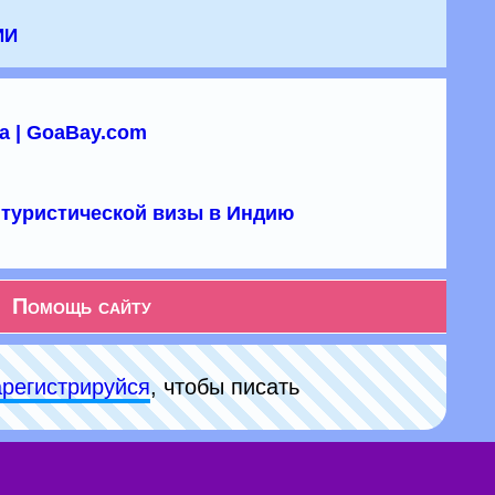
ии
а | GoaBay.com
туристической визы в Индию
Помощь сайту
арeгиcтpируйся
, чтобы писать