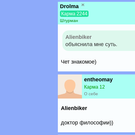
ж
Drolma
Карма 2244
Штурман
Alienbiker
объяснила мне суть.
Чет знакомое)
entheomay
Карма 12
О себе
Alienbiker
доктор философии))