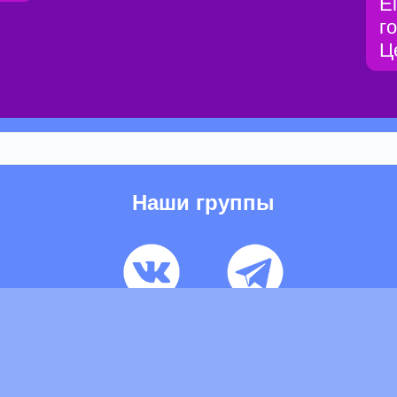
E
г
Ц
Наши группы
ьзовательское соглашение
Pеклaма
Контакты