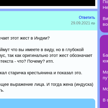
По
Не
Ответить
Ви
29.09.2021
во
ачает этот жест в Индии?
ймут что вы имеете в виду, но в глубокой
Ба
ус, так как оригинально этот жест обозначает
юж
текста - что? Почему? итп.
Ma
кал старичка крестьянина и показал это.
пу
щее выражение лица. И тогда жена (индуска)
Мо
ь.
В 