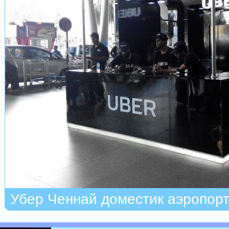
Убер Ченнай доместик аэропор