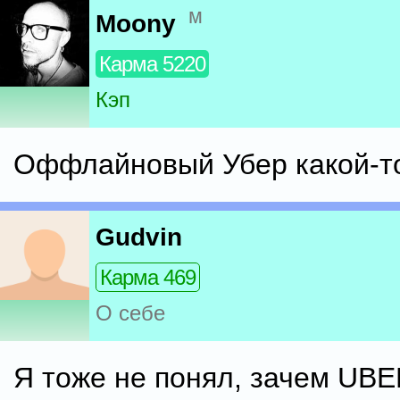
м
Moony
Карма 5220
Кэп
Оффлайновый Убер какой-т
Gudvin
Карма 469
О себе
Я тоже не понял, зачем UBE