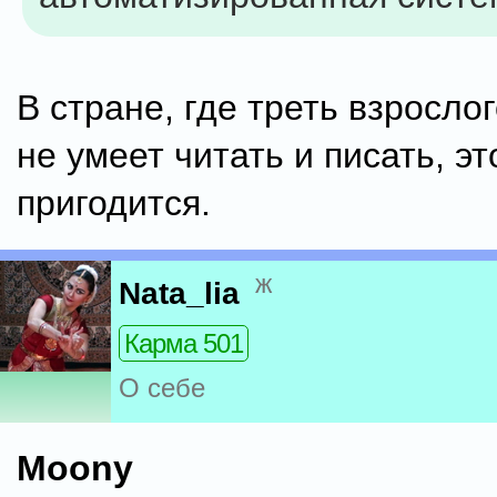
В стране, где треть взросло
не умеет читать и писать, э
пригодится.
ж
Nata_lia
Карма 501
О себе
Moony