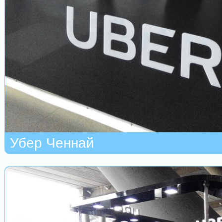
Убер Ченнай