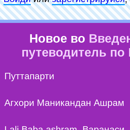
Новое во
Введе
путеводитель по
Путтапарти
Агхори Маникандан Ашрам
Lali Baba ashram. Варанаси