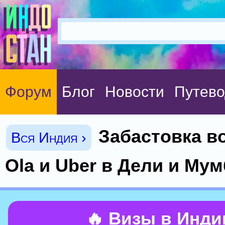
Форум
Блог
Новости
Путево
Забастовка в
Вся Индия ›
Ola и Uber в Дели и Му
🔥 Визы в Инд