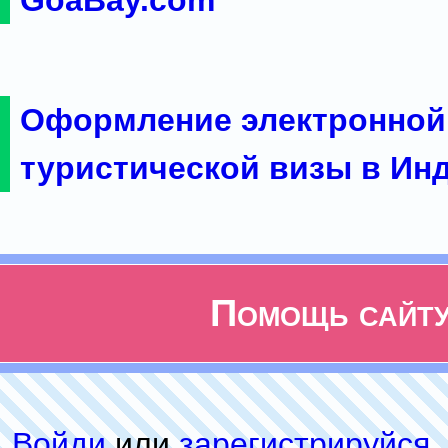
GoaBay.com
Оформление электронной
туристической визы в Ин
Помощь сайт
Войди
или
зарeгиcтpируйся
,