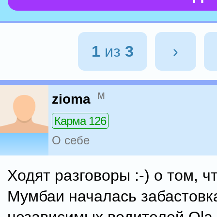
1
из
3
›
м
zioma
Карма 126
О себе
Ходят разговоры :-) о том, ч
Мумбаи началась забастовк