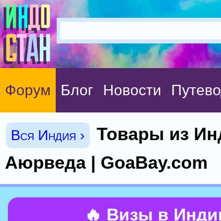
Форум
Блог
Новости
Путево
Товары из Ин
Вся Индия ›
Аюрведа | GoaBay.com
🔥 Визы в Инд