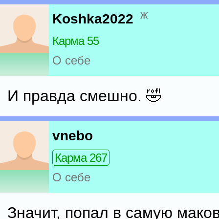
ж
Koshka2022
Карма 55
О себе
И правда смешно. 🤣
vnebo
Карма 267
О себе
Значит, попал в самую маков