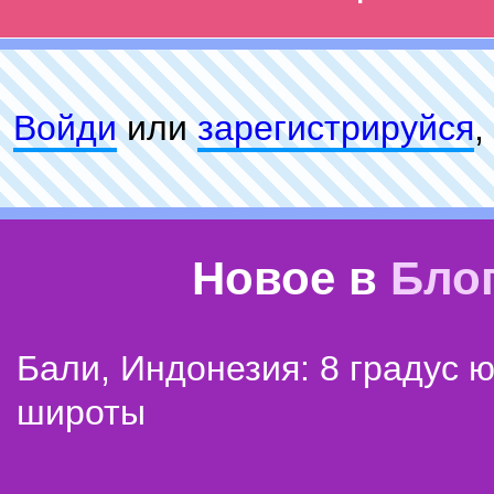
Войди
или
зарeгиcтpируйся
,
Новое в
Бло
Бали, Индонезия: 8 градус 
широты