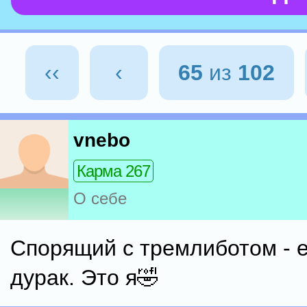
‹‹
‹
65
из
102
vnebo
Карма 267
О себе
Спорящий с тремлиботом - 
дурак. Это я🤣