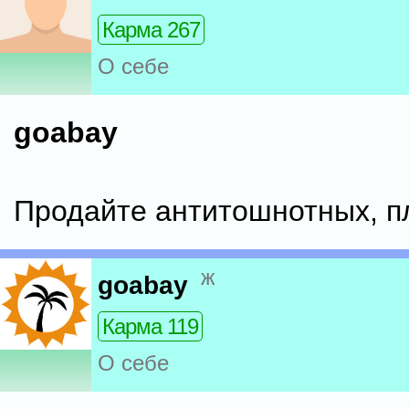
Карма 267
О себе
goabay
Продайте антитошнотных, п
ж
goabay
Карма 119
О себе