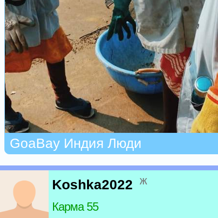
GoaBay Индия Люди
ж
Koshka2022
Карма 55