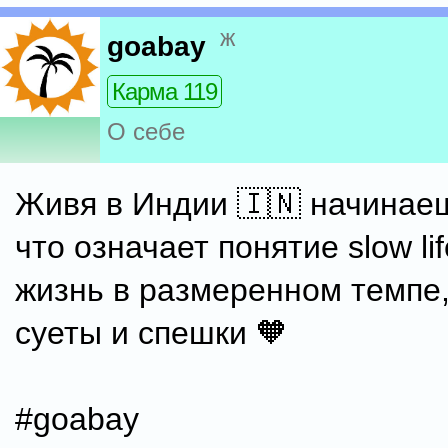
ж
goabay
Карма 119
О себе
Живя в Индии 🇮🇳 начинае
что означает понятие slow life
жизнь в размеренном темпе
суеты и спешки 🧡
#goabay