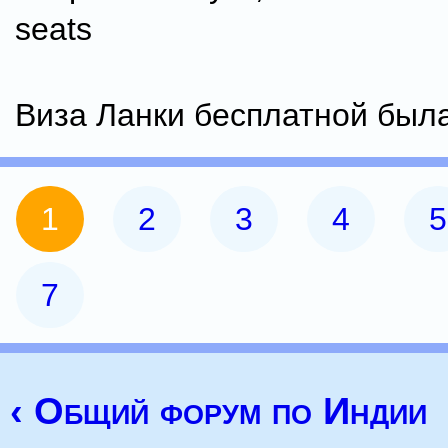
seats
Виза Ланки бесплатной был
1
2
3
4
5
7
‹ Общий форум по Индии