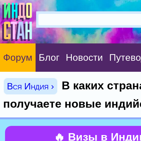
Форум
Блог
Новости
Путево
В каких стра
Вся Индия ›
получаете новые индий
🔥 Визы в Инд