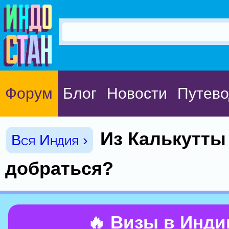
Форум
Блог
Новости
Путево
Из Калькутты 
Вся Индия ›
добраться?
🔥 Визы в Инд