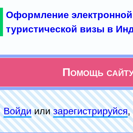
Оформление электронной
туристической визы в Ин
Помощь сайт
Войди
или
зарeгиcтpируйся
,