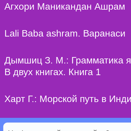
Агхори Маникандан Ашрам
Lali Baba ashram. Варанаси
Дымшиц З. М.: Грамматика я
В двух книгах. Книга 1
Харт Г.: Морской путь в Инд