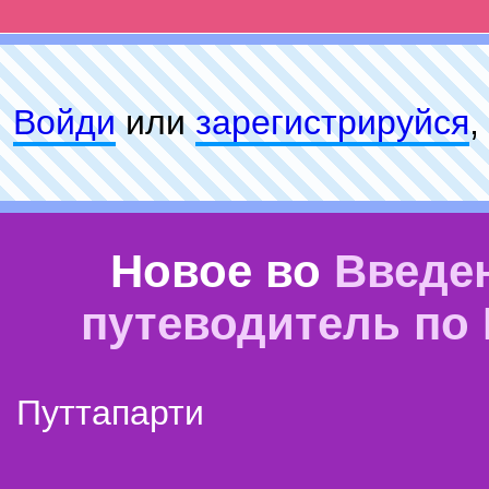
Войди
или
зарeгиcтpируйся
,
Новое во
Введе
путеводитель по
Путтапарти