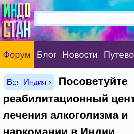
Форум
Блог
Новости
Путево
Посоветуйте
Вся Индия ›
реабилитационный цен
лечения алкоголизма и
наркомании в Индии