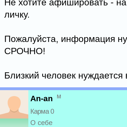
Не хотите афишировать - н
личку.
Пожалуйста, информация н
СРОЧНО!
Близкий человек нуждается 
м
An-an
Карма 0
О себе