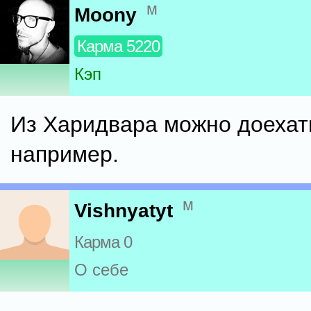
м
Moony
Карма 5220
Кэп
Из Харидвара можно доехать
например.
м
Vishnyatyt
Карма 0
О себе