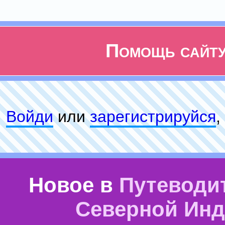
Помощь сайт
Войди
или
зарeгиcтpируйся
,
Новое в
Путеводи
Северной Ин