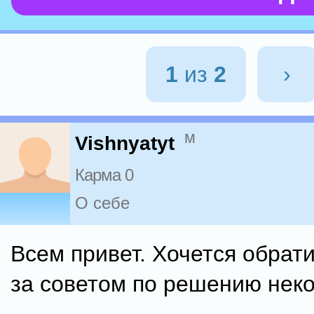
1
из
2
›
м
Vishnyatyt
Карма 0
О себе
Всем привет. Хочется обрати
за советом по решению неко