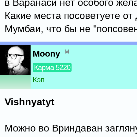
в Варанаси нет особого жела
Какие места посоветуете от
Мумбаи, что бы не "попсове
м
Moony
Карма 5220
Кэп
Vishnyatyt
Можно во Вриндаван загляну