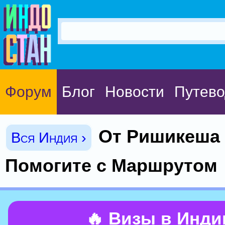
Форум
Блог
Новости
Путево
От Ришикеша 
Вся Индия ›
Помогите с Маршрутом
🔥 Визы в Инд