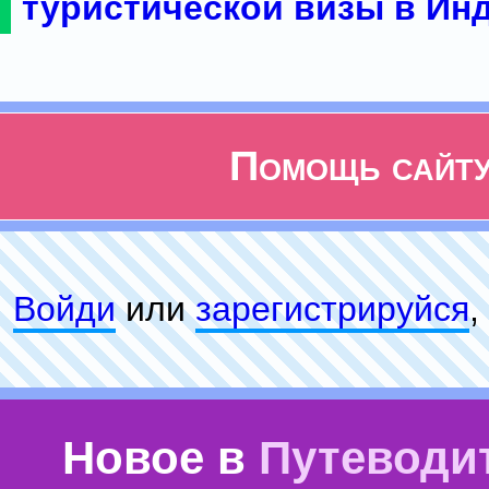
туристической визы в Ин
Помощь сайт
Войди
или
зарeгиcтpируйся
,
Новое в
Путеводи