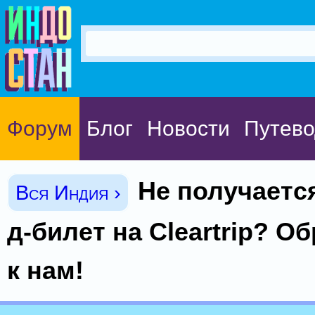
Форум
Блог
Новости
Путево
Не получается
Вся Индия ›
д-билет на Cleartrip? О
к нам!