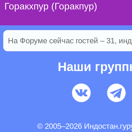
Горакхпур (Горакпур)
На Форуме сейчас гостей – 31, инд
Наши груп
© 2005–2026 Индостан.гу