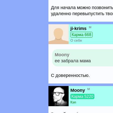
Для начала можно позвонить 
удаленно перевыпустить тво
м
ji-krims
Карма 668
О себе
Moony
ее забрала мама
С доверенностью.
м
Moony
Карма 5220
Кэп