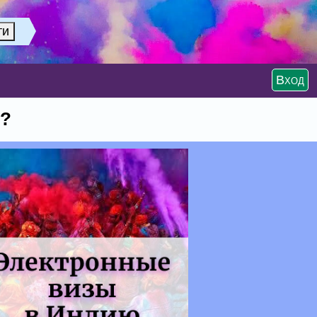
Вход
г?