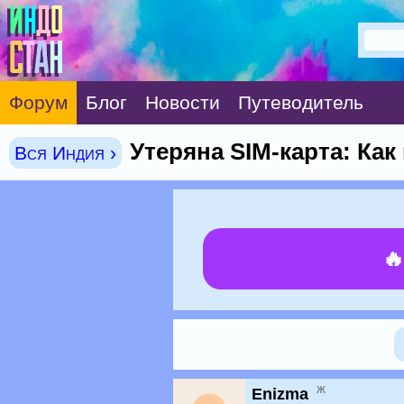
Форум
Блог
Новости
Путеводитель
Утеряна SIM-карта: Ка
Вся Индия ›

ж
Enizma