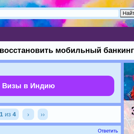
к восстановить мобильный банкин
 Визы в Индию
1
из
4
›
››
Ответить