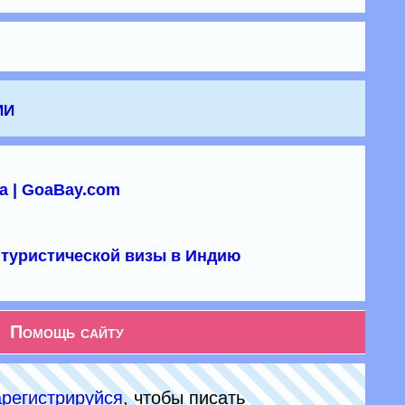
ии
а | GoaBay.com
туристической визы в Индию
Помощь сайту
арeгиcтpируйся
, чтобы писать