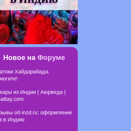
Новое на
Форуме
атоки Хайдарабада,
могите!
вары из Индии | Аюрведа |
aBay.com
зывы об inzd.ru: оформление
з в Индию