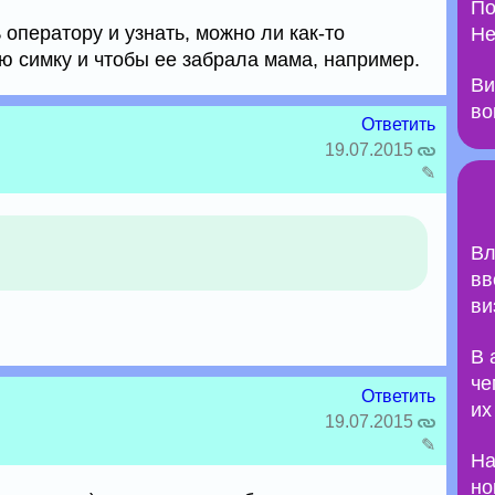
По
оператору и узнать, можно ли как-то
Не
ю симку и чтобы ее забрала мама, например.
Ви
во
Ответить
19.07.2015
✎
Вл
вв
ви
В 
че
Ответить
их
19.07.2015
✎
На
но