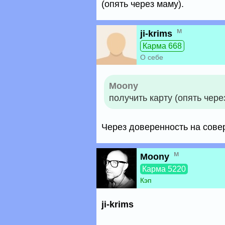
(опять через маму).
м
ji-krims
Карма 668
О себе
Moony
получить карту (опять чере
Через доверенность на сове
м
Moony
Карма 5220
Кэп
ji-krims