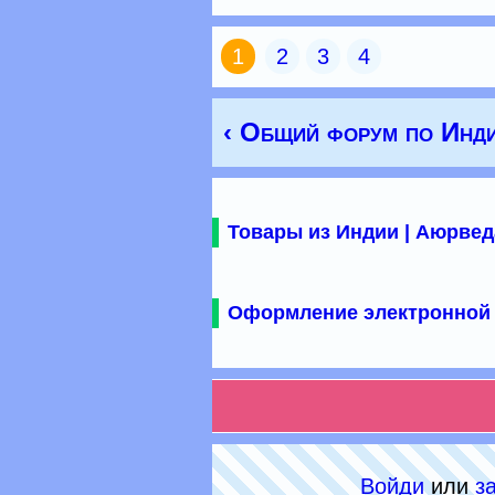
1
2
3
4
‹ Общий форум по Инд
Товары из Индии | Аюрвед
Оформление электронной 
Войди
или
з