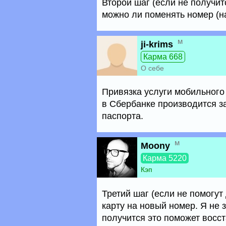
Второй шаг (если не получит
можно ли поменять номер (н
м
ji-krims
Карма 668
О себе
Привязка услуги мобильного
в Сбербанке производится з
паспорта.
м
Moony
Карма 5220
Кэп
Третий шаг (если не помогу
карту на новый номер. Я не 
получится это поможет восст