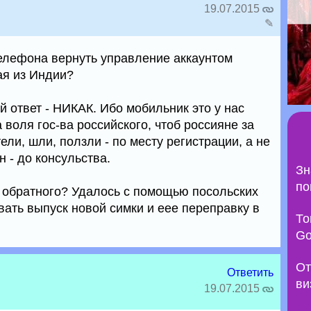
19.07.2015
✎
телефона вернуть управление аккаунтом
ая из Индии?
ответ - НИКАК. Ибо мобильник это у нас
 воля гос-ва российского, чтоб россияне за
ли, шли, ползли - по месту регистрации, а не
н - до консульства.
Зн
по
т обратного? Удалось с помощью посольских
вать выпуск новой симки и еее переправку в
То
Go
От
Ответить
ви
19.07.2015