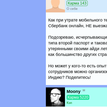
Карма 143
О себе
Как при утрате мобильного 
Сбербанк онлайн, НЕ выезж
Подозреваю, исчерпывающий 
типа второй паспорт и такова
утерянными своими айди лете
как большинство других стра
Но может у кого-то есть опы
сотрудников можно организо
Индию? Поделитесь!
м
Moony
Карма 5220
Кэп