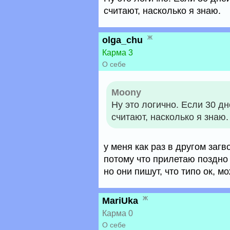
считают, насколько я знаю.
ж
olga_chu
Карма 3
О себе
Moony
Ну это логично. Если 30 дн
считают, насколько я знаю.
у меня как раз в другом загво
потому что прилетаю поздно 
но они пишут, что типо ок, 
ж
MariUka
Карма 0
О себе