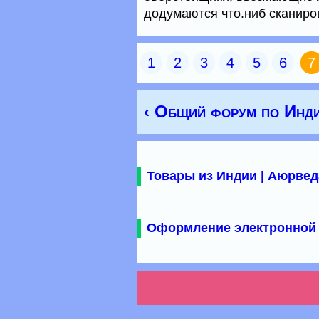
додумаются что.ниб сканиро
1
2
3
4
5
6
7
‹ Общий форум по Инд
Товары из Индии | Аюрвед
Оформление электронной 