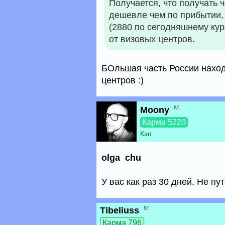
Получается, что получать 
дешевле чем по прибытии,
(2880 по сегодняшнему кур
от визовых центров.
БОльшая часть России наход
центров :)
м
Moony
Карма 5220
Кэп
olga_chu
У вас как раз 30 дней. Не пут
м
Tibeliuss
Карма 796