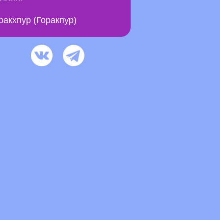
ракхпур (Горакпур)