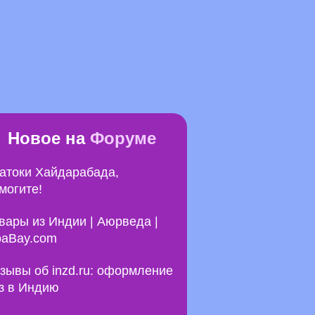
Новое на
Форуме
атоки Хайдарабада,
могите!
вары из Индии | Аюрведа |
aBay.com
зывы об inzd.ru: оформление
з в Индию