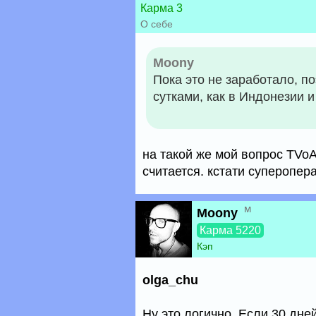
Карма 3
О себе
Moony
Пока это не заработало, п
сутками, как в Индонезии 
на такой же мой вопрос TVoA
считается. кстати суперопер
м
Moony
Карма 5220
Кэп
olga_chu
Ну это логично. Если 30 дней