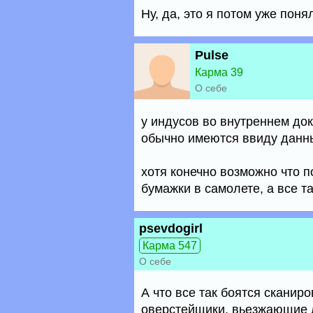
Ну, да, это я потом уже понял
Pulse
Карма 39
О себе
у индусов во внутреннем док
обычно имеются ввиду данны
хотя конечно возможно что п
бумажки в самолете, а все та
psevdogirl
Карма 547
О себе
А что все так боятся сканир
оверстейщики, вьезжающие 