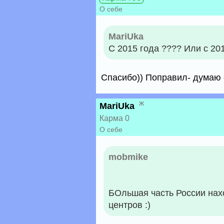
О себе
MariUka
С 2015 года ???? Или с 20
Спасибо)) Поправил- думаю о
ж
MariUka
Карма 0
О себе
mobmike
БОльшая часть России нах
центров :)