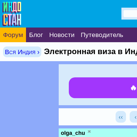
Форум
Блог
Новости
Путеводитель
Электронная виза в И
Вся Индия ›

‹‹
ж
olga_chu