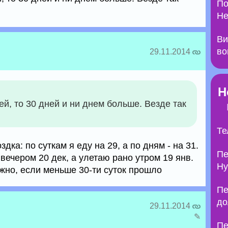
По
Не
Ви
во
29.11.2014
Н
ей, то 30 дней и ни днем больше. Везде так
Те
здка: по суткам я еду на 29, а по дням - на 31.
Пе
вечером 20 дек, а улетаю рано утром 19 янв.
Ну
можно, если меньше 30-ти суток прошло
Пе
до
29.11.2014
✎
Пе