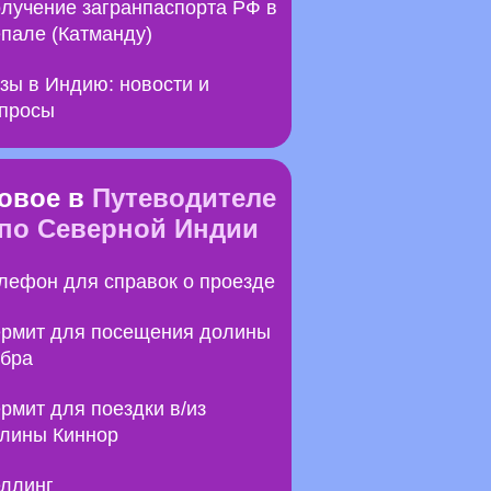
лучение загранпаспорта РФ в
пале (Катманду)
зы в Индию: новости и
просы
овое в
Путеводителе
по Северной Индии
лефон для справок о проезде
рмит для посещения долины
бра
рмит для поездки в/из
лины Киннор
ллинг