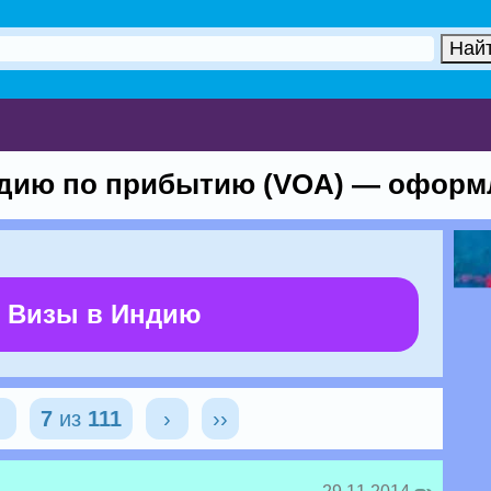
ндию по прибытию (VOA) — оформ
 Визы в Индию
‹
7
из
111
›
››