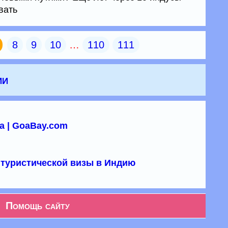
вать
8
9
10
…
110
111
ии
а | GoaBay.com
туристической визы в Индию
Помощь сайту