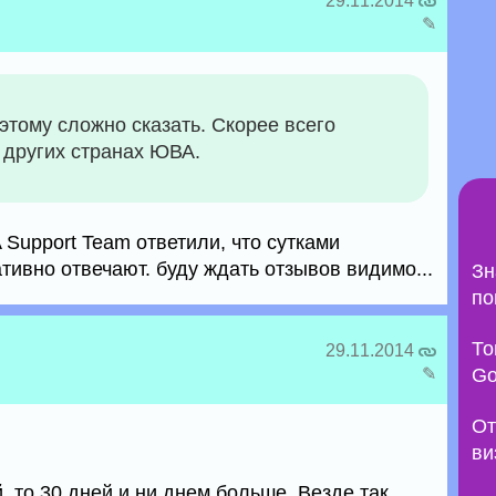
29.11.2014
✎
оэтому сложно сказать. Скорее всего
и других странах ЮВА.
 Support Team ответили, что сутками
ативно отвечают. буду ждать отзывов видимо...
Зн
по
То
29.11.2014
✎
Go
От
ви
, то 30 дней и ни днем больше. Везде так