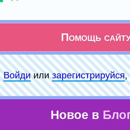
Помощь сайт
Войди
или
зарeгиcтpируйся
,
Новое в
Бло