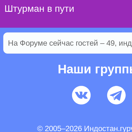
Штурман в пути
На Форуме сейчас гостей – 49, инд
Наши груп
© 2005–2026 Индостан.гу