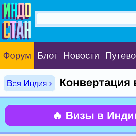
Форум
Блог
Новости
Путево
Конвертация 
Вся Индия ›
🔥 Визы в Инд