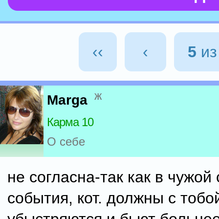
‹‹
‹
5
и
ж
Marga
Карма 10
О себе
не согласна-так как в чужой
события, кот. должны с тобо