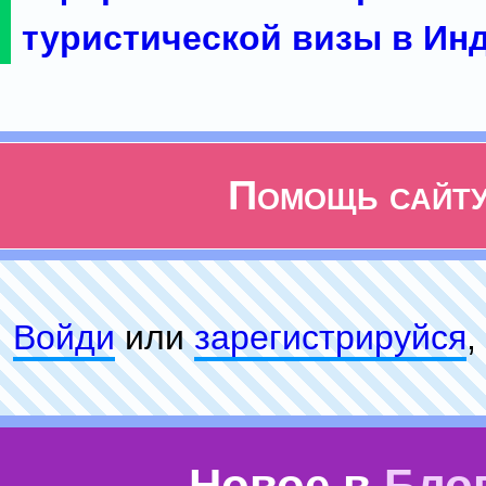
туристической визы в Ин
Помощь сайт
Войди
или
зарeгиcтpируйся
,
Новое в
Бло