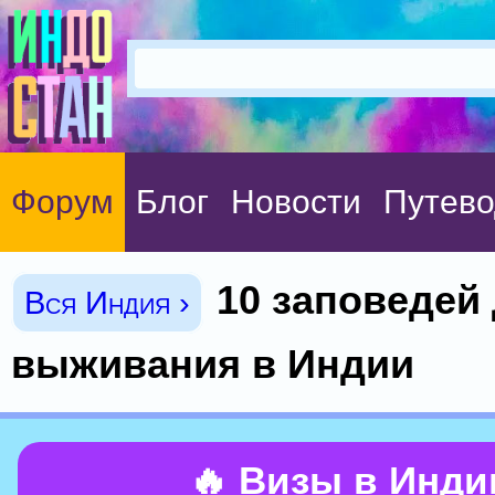
Форум
Блог
Новости
Путево
10 заповедей
Вся Индия ›
выживания в Индии
🔥 Визы в Инд