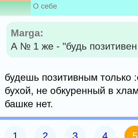
О себе
Marga:
А № 1 же - "будь позитивен
будешь позитивным только :
бухой, не обкуренный в хлам
башке нет.
1
2
3
4
5