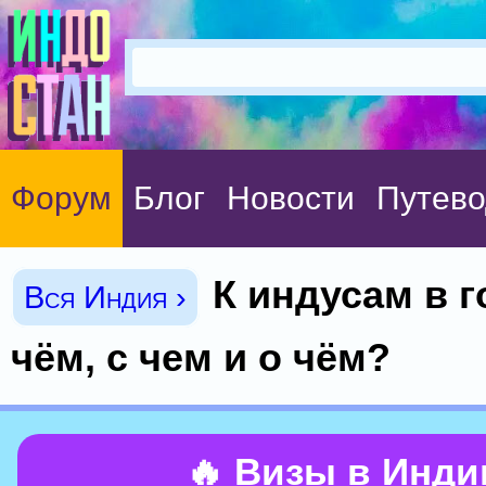
Форум
Блог
Новости
Путево
К индусам в г
Вся Индия ›
чём, с чем и о чём?
🔥 Визы в Инд