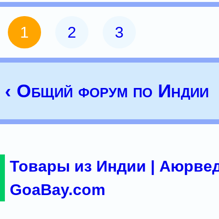
1
2
3
‹ Общий форум по Индии
Товары из Индии | Аюрвед
GoaBay.com