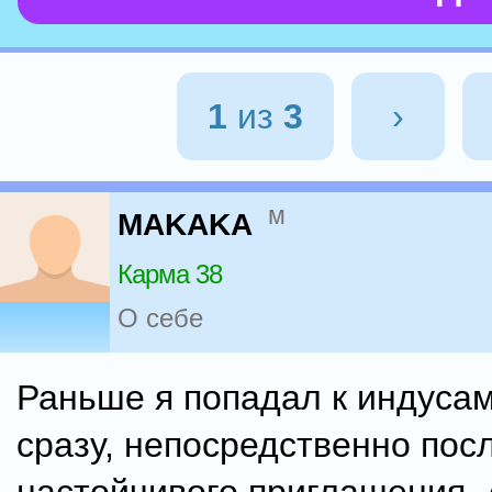
1
из
3
›
м
MAKAKA
Карма 38
О себе
Раньше я попадал к индусам
сразу, непосредственно пос