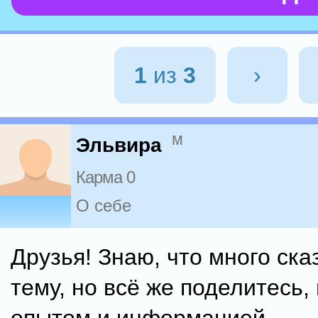
1
из
3
›
м
Эльвира
Карма 0
О себе
Друзья! Знаю, что много ска
тему, но всё же поделитесь,