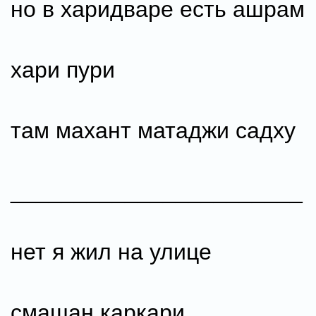
но в харидваре есть ашрам
хари пури
там махант матаджи садху
_______________________
нет я жил на улице
смашан каркари