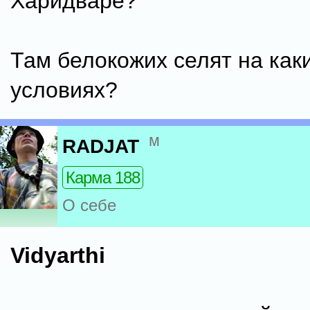
Харидваре?
Там белокожих селят на как
условиях?
м
RADJAT
Карма 188
О себе
Vidyarthi