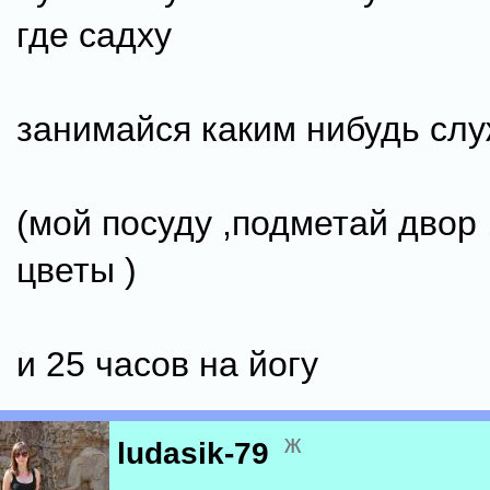
где садху
занимайся каким нибудь сл
(мой посуду ,подметай двор
цветы )
и 25 часов на йогу
ж
ludasik-79