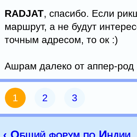
RADJAT
, спасибо. Если рик
маршрут, а не будут интере
точным адресом, то ок :)
Ашрам далеко от аппер-род
1
2
3
‹ Общий форум по Индии