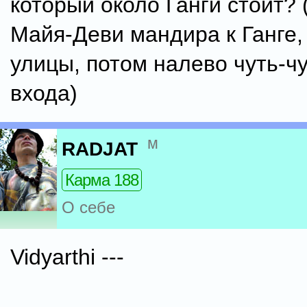
который около Ганги стоит? 
Майя-Деви мандира к Ганге,
улицы, потом налево чуть-ч
входа)
м
RADJAT
Карма 188
О себе
Vidyarthi ---