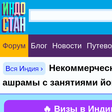
Форум
Блог
Новости
Путево
Некоммерчес
Вся Индия ›
ашрамы с занятиями йо
🔥 Визы в Инд