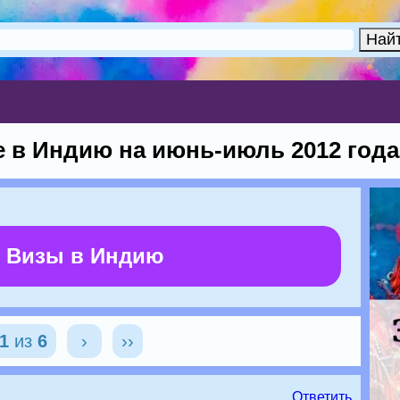
 в Индию на июнь-июль 2012 года
 Визы в Индию
1
из
6
›
››
Ответить