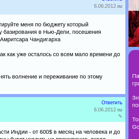
6.06.2012
тируйте меня по бюджету который
у базирования в Нью-Дели, посешения
 Амритсара Чандигарха
ак как уже осталось со всем мало времени до
Па
нять волнение и переживание по этому
гр
Зн
Ответить
по
6.06.2012
✎
То
Go
ти Индии - от 600$ в месяц на человека и до