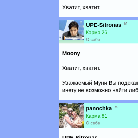
Хватит, хватит.
м
UPE-Sitronas
Карма 26
О себе
Moony
Хватит, хватит.
Уважаемый Муни Вы подскажи
инету не возможно найти ли
ж
panochka
Карма 81
О себе
UPE-Sitronas