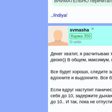
ВНИМАТЕЛЬНО перечитали
../indiya/
ж
svmasha
Карма 350
О себе
Денег хватит, я расчитываю 
двоих)) В общем, максимум, 
Все будет хорошо, следите з
вдохните и выдохните. Все б
Если вдруг наступит паничес
себя до 10, задержите дыхан
до 10.. И так, пока не отпуст