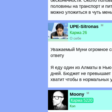
бесконечности. Около полов
половины на транспорт и пит
можно уложиться в чуть мен
м
UPE-Sitronas
Карма 26
О себе
Уважаемый Муни огромное сп
ответу
Я еду один из Алматы в Нью-
дней. Бюджет не превышает 
хватит чтобы в нормальных у
м
Moony
Карма 5220
Кэп