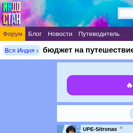
Форум
Блог
Новости
Путеводитель
бюджет на путешествие
Вся Индия ›

м
UPE-Sitronas