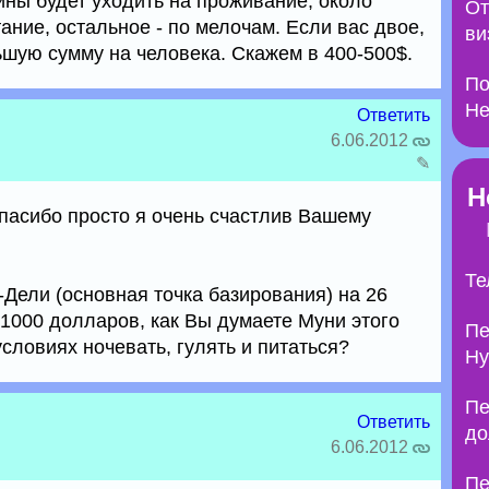
ины будет уходить на проживание, около
От
ание, остальное - по мелочам. Если вас двое,
ви
ьшую сумму на человека. Скажем в 400-500$.
По
Не
Ответить
6.06.2012
✎
Н
асибо просто я очень счастлив Вашему
Те
Дели (основная точка базирования) на 26
1000 долларов, как Вы думаете Муни этого
Пе
словиях ночевать, гулять и питаться?
Ну
Пе
Ответить
до
6.06.2012
Пе