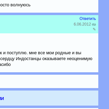
росто волнуюсь
Ответить
6.06.2012
✎
к и поступлю. мне все мои родные и вы
 сердцу Индостанцы оказываете неоценимую
асибо
ии