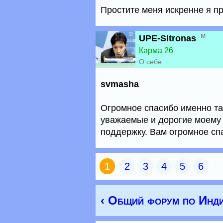
Простите меня искренне я п
м
UPE-Sitronas
Карма 26
О себе
svmasha
Огромное спасибо именно та
уважаемые и дорогие моему
поддержку. Вам огромное сп
1
2
3
4
5
6
‹ Общий форум по Инд