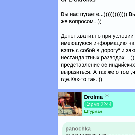
Вы нас пугаете...))))))))))))
же вопросом...))
Денег хватит,но при услов
имеющуюся информацию на с
взять с собой в дорогу" и за
нестандартных разводах"...)
представление об индийских 
выразиться. А так же о том ,
где.Как-то так. ))
ж
Drolma
Карма 2244
Штурман
panochka