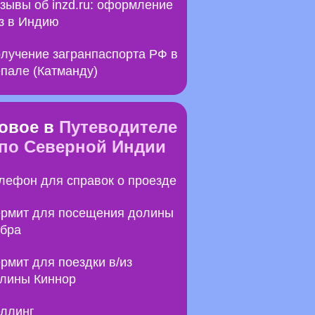
зывы об inzd.ru: оформление
з в Индию
лучение загранпаспорта РФ в
пале (Катманду)
овое в
Путеводителе
по Северной Индии
лефон для справок о проезде
рмит для посещения долины
бра
рмит для поездки в/из
лины Киннор
ллинг