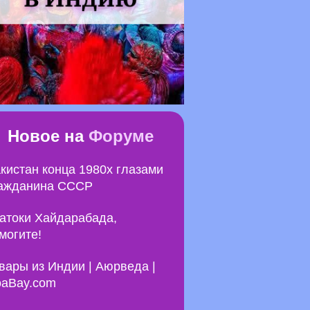
Новое на
Форуме
кистан конца 1980х глазами
ажданина СССР
атоки Хайдарабада,
могите!
вары из Индии | Аюрведа |
aBay.com