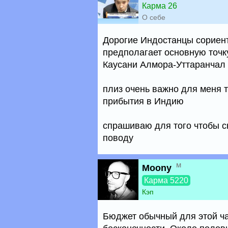
Карма 26
О себе
Дорогие Индостанцы сориен
предполагает основную точк
Каусани Алмора-Уттаранчал
плиз очень важно для меня т
прибытия в Индию
спрашиваю для того чтобы с
поводу
м
Moony
Карма 5220
Кэп
Бюджет обычный для этой час