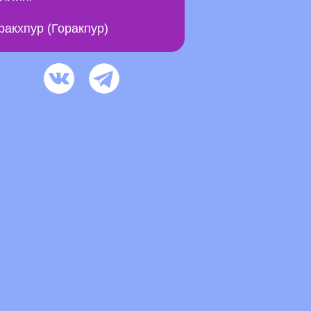
ракхпур (Горакпур)