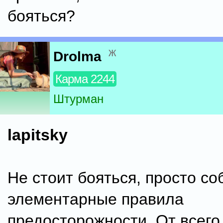
бояться?
ж
Drolma
Карма 2244
Штурман
lapitsky
Не стоит бояться, просто с
элементарные правила
предосторожности. От всего