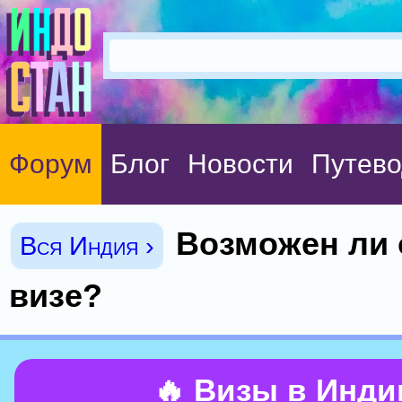
Форум
Блог
Новости
Путево
Возможен ли 
Вся Индия ›
визе?
🔥 Визы в Инд