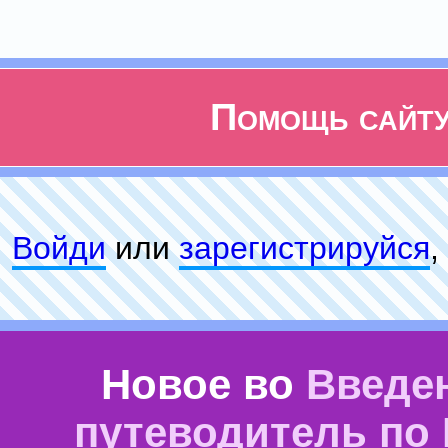
Помощь сайт
Войди
или
зарeгиcтpируйся
,
Новое во
Введе
путеводитель по