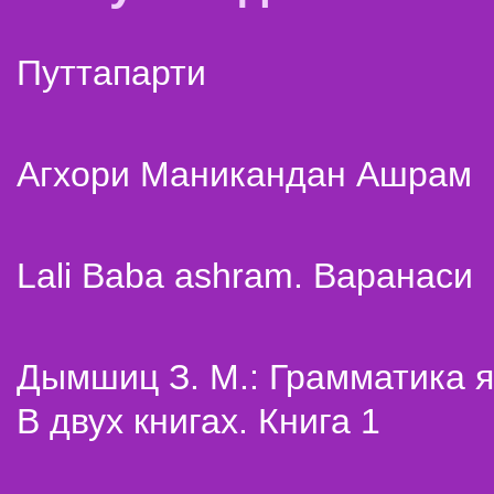
Путтапарти
Агхори Маникандан Ашрам
Lali Baba ashram. Варанаси
Дымшиц З. М.: Грамматика я
В двух книгах. Книга 1