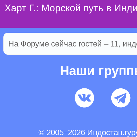
Харт Г.: Морской путь в Инд
На Форуме сейчас гостей – 11, инд
Наши груп
© 2005–2026 Индостан.гу