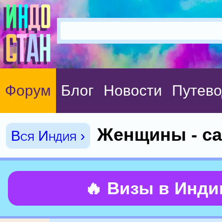
Форум
Блог
Новости
Путево
Женщины - са
Вся Индия ›
🔥 Визы в Инд