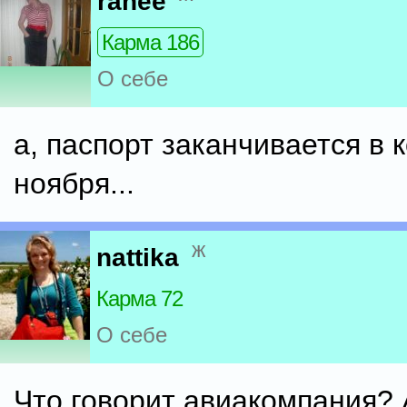
ranee
Карма 186
О себе
а, паспорт заканчивается в 
ноября...
ж
nattika
Карма 72
О себе
Что говорит авиакомпания? 