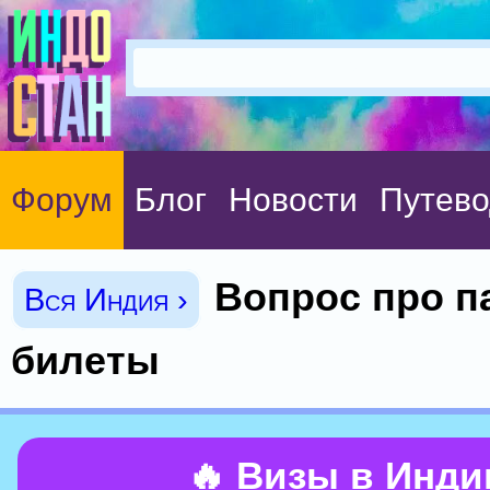
Форум
Блог
Новости
Путево
Вопрос про п
Вся Индия ›
билеты
🔥 Визы в Инд