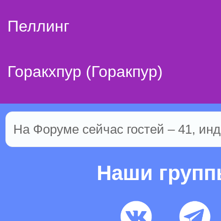
Пеллинг
Горакхпур (Горакпур)
На Форуме сейчас гостей – 41, инд
Наши груп