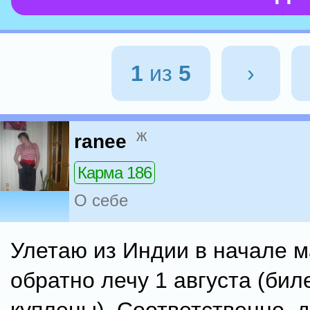
1
из
5
›
ж
ranee
Карма 186
О себе
Улетаю из Индии в начале м
обратно лечу 1 августа (бил