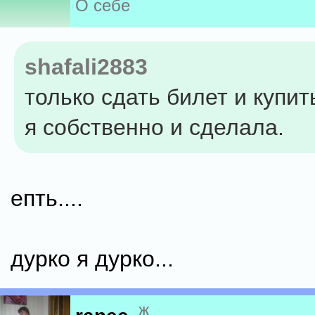
О себе
shafali2883
только сдать билет и купит
я собственно и сделала.
епть....
дурко я дурко...
ж