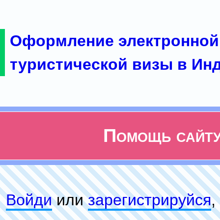
Оформление электронной
туристической визы в Ин
Помощь сайт
Войди
или
зарeгиcтpируйся
,