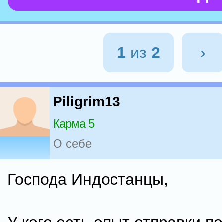
1
из
2
›
Piligrim13
Карма 5
О себе
Господа Индостанцы,