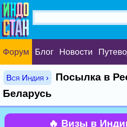
Форум
Блог
Новости
Путево
Посылка в Ре
Вся Индия ›
Беларусь
🔥 Визы в Инд