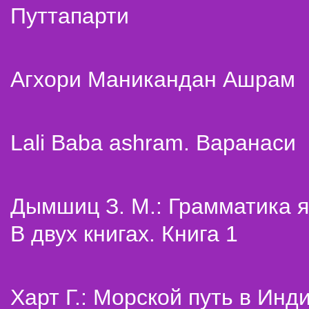
Путтапарти
Агхори Маникандан Ашрам
Lali Baba ashram. Варанаси
Дымшиц З. М.: Грамматика я
В двух книгах. Книга 1
Харт Г.: Морской путь в Инд