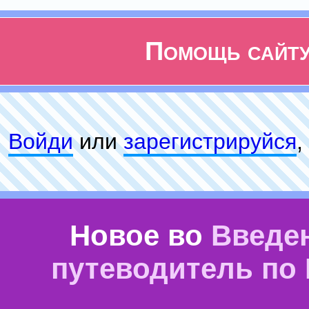
Помощь сайт
Войди
или
зарeгиcтpируйся
,
Новое во
Введе
путеводитель по