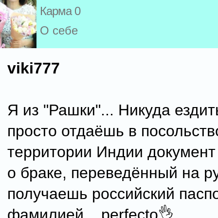
Карма 0
О себе
viki777
Я из "Рашки"... Никуда ездит
просто отдаëшь в посольств
территории Индии документ
о браке, переведëнный на ру
получаешь российский паспо
фамилией... perfecto👌