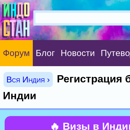
Форум
Блог
Новости
Путево
Регистрация 
Вся Индия ›
Индии
🔥 Визы в Инд