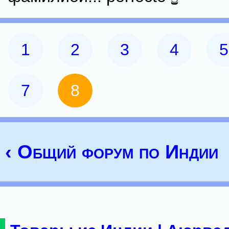
1
2
3
4
5
7
8
‹ Общий форум по Индии