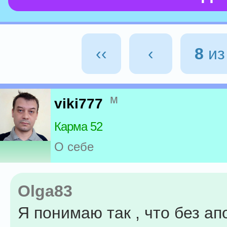
‹‹
‹
8
и
м
viki777
Карма 52
О себе
Olga83
Я понимаю так , что без ап