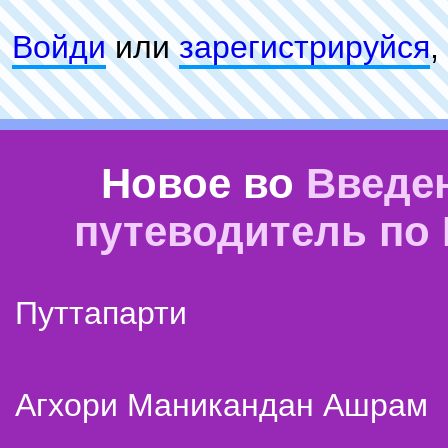
Войди
или
зарeгиcтpируйся
,
Новое во
Введе
путеводитель по
Путтапарти
Агхори Маникандан Ашрам