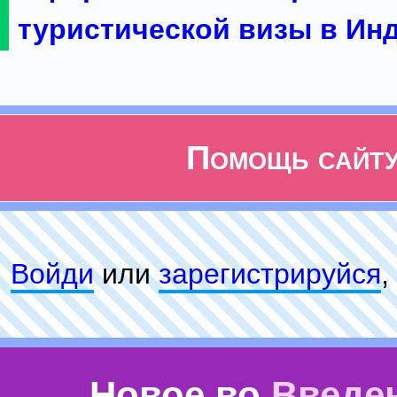
туристической визы в Ин
Помощь сайт
Войди
или
зарeгиcтpируйся
,
Новое во
Введе