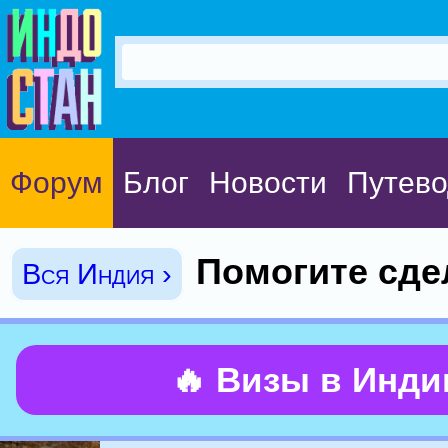
Форум
Блог
Новости
Путево
Помогите сде
Вся Индия ›
🔥 Визы в Инд