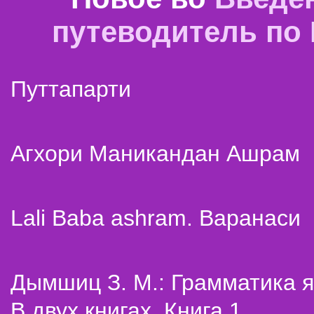
путеводитель по
Путтапарти
Агхори Маникандан Ашрам
Lali Baba ashram. Варанаси
Дымшиц З. М.: Грамматика я
В двух книгах. Книга 1