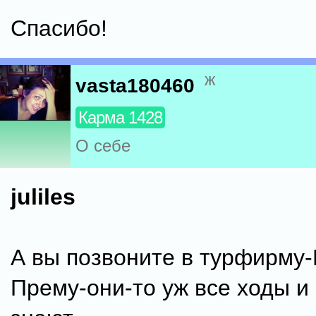
Спасибо!
ж
vasta180460
Карма 1428
О себе
juliles
А вы позвоните в турфирму
Прему-они-то уж все ходы и