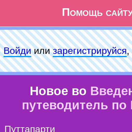
Помощь сайт
Войди
или
зарeгиcтpируйся
,
Новое во
Введе
путеводитель по
Путтапарти