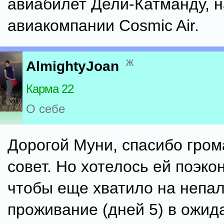
авиабилет Дели-Катманду, н
авиакомпании Cosmic Air.
ж
AlmightyJoan
Карма 22
О себе
Дорогой Муни, спасибо гром
совет. Но хотелось ей поэко
чтобы еще хватило на непал
проживание (дней 5) в ожид