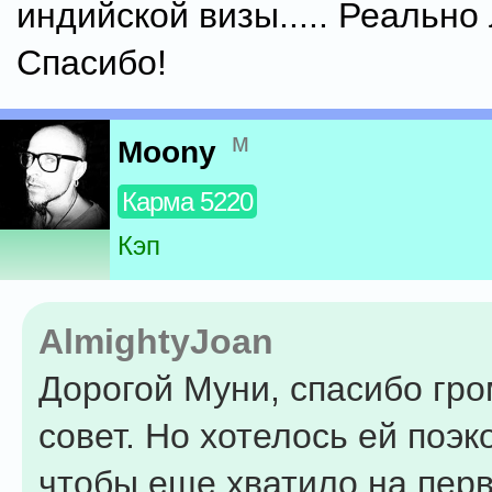
индийской визы..... Реально
Спасибо!
м
Moony
Карма 5220
Кэп
AlmightyJoan
Дорогой Муни, спасибо гр
совет. Но хотелось ей поэк
чтобы еще хватило на пер