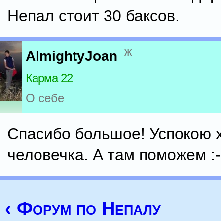
Непал стоит 30 баксов.
ж
AlmightyJoan
Карма 22
О себе
Спасибо большое! Успокою 
человечка. А там поможем :-
‹ Форум по Непалу