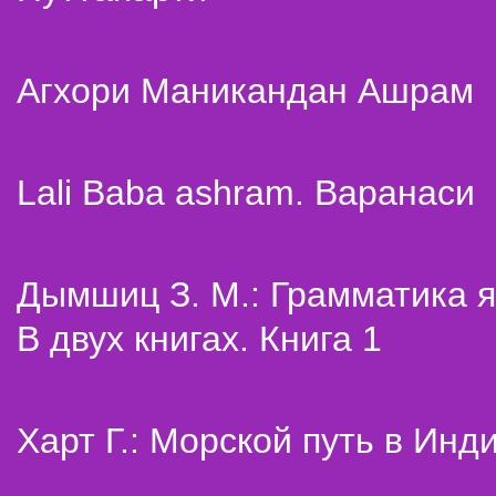
Агхори Маникандан Ашрам
Lali Baba ashram. Варанаси
Дымшиц З. М.: Грамматика я
В двух книгах. Книга 1
Харт Г.: Морской путь в Инд