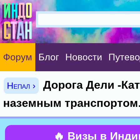
Форум
Блог
Новости
Путево
Дорога Дели -Ка
Непал ›
наземным транспортом
🔥 Визы в Инд