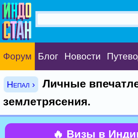
Форум
Блог
Новости
Путево
Личные впечатле
Непал ›
землетрясения.
🔥 Визы в Инд