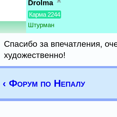
ж
Drolma
Карма 2244
Штурман
Спасибо за впечатления, оч
художественно!
‹ Форум по Непалу