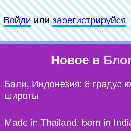
Войди
или
зарeгиcтpируйся
,
Новое в
Бло
Бали, Индонезия: 8 градус 
широты
Made in Thailand, born in Indi