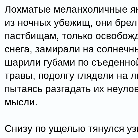
Лохматые меланхоличные я
из ночных убежищ, они брел
пастбищам, только освобож
снега, замирали на солнечны
шарили губами по съеденно
травы, подолгу глядели на 
пытаясь разгадать их неул
мысли.
Снизу по ущелью тянулся уз