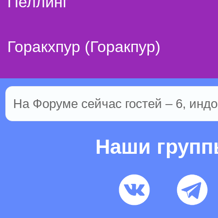
Пеллинг
Горакхпур (Горакпур)
На Форуме сейчас гостей – 6, индо
Наши груп