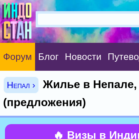
Форум
Блог
Новости
Путево
Жилье в Непале, 
Непал ›
(предложения)
🔥 Визы в Инд