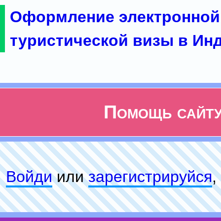
Оформление электронной
туристической визы в Ин
Помощь сайт
Войди
или
зарeгиcтpируйся
,