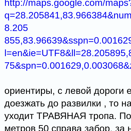
http://maps.google.com/maps
q=28.205841,83.966384&num
8.205
855,83.96639&sspn=0.00162
l=en&ie=UTF8&ll=28.205895,
75&spn=0.001629,0.003068&
ориентиры, с левой дороги 
доезжать до развилки , то н
уходит ТРАВЯНАЯ тропа. По
метров 50 справа забор, за 