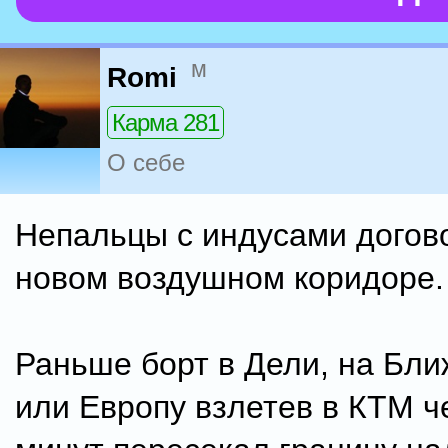
м
Romi
Карма 281
О себе
Непальцы с индусами догов
новом воздушном коридоре.
Раньше борт в Дели, на Бли
или Европу взлетев в КТМ ч