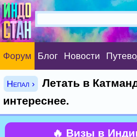
Форум
Блог
Новости
Путево
Летать в Катман
Непал ›
интереснее.
🔥 Визы в Инд