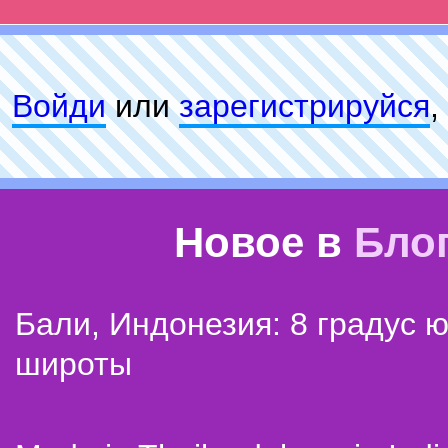
Войди
или
зарeгиcтpируйся
,
Новое в
Бло
Бали, Индонезия: 8 градус 
широты