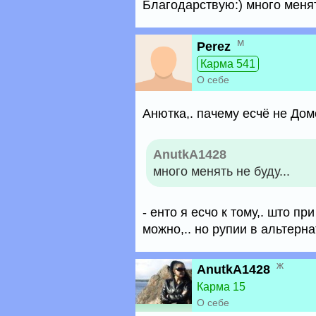
Благодарствую:) много менять
м
Perez
Карма 541
О себе
Анютка,. пачему есчё не Дом
AnutkA1428
много менять не буду...
- енто я есчо к тому,. што п
можно,.. но рупии в альтерна
ж
AnutkA1428
Карма 15
О себе