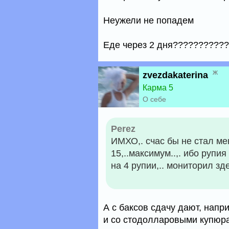
Неужели не попадем
Еде через 2 дня??????????
ж
zvezdakaterina
Карма 5
О себе
Perez
ИМХО,. счас бы не стал мен
15,..максимум..,. ибо рупи
на 4 рупии,.. мониторил зд
А с баксов сдачу дают, напр
и со стодолларовыми купюра