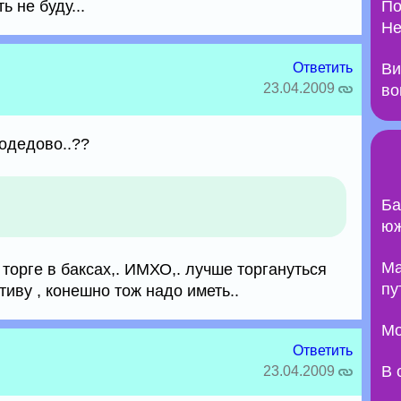
 не буду...
По
Не
Ответить
Ви
23.04.2009
во
одедово..??
Ба
юж
Ma
ри торге в баксах,. ИМХО,. лучше торгануться
пу
тиву , конешно тож надо иметь..
Мо
Ответить
В 
23.04.2009