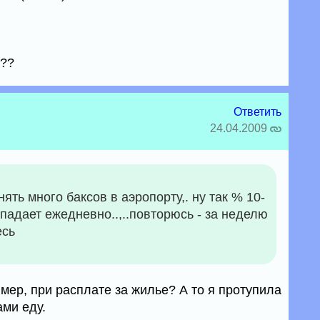
???
Ответить
24.04.2009
ять много баксов в аэропорту,. ну так % 10-
я падает ежедневно..,..повторюсь - за неделю
есь
имер, при расплате за жилье? А то я протупила
ми еду.