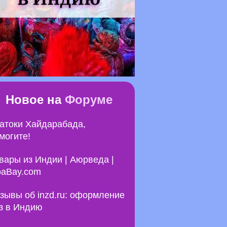
Новое на
Форуме
атоки Хайдарабада,
могите!
вары из Индии | Аюрведа |
aBay.com
зывы об inzd.ru: оформление
з в Индию