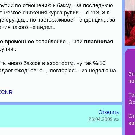
 рупии по отношению к баксу,.. за последнюю
Резкое снижения курса рупии ,.. с 113, 8 к
роде ерунда,.. но настораживает тенденция,.. за
ния такого не видел..
то
временное
ослабление ,.. или
плавновая
упии,..
ь много баксов в аэропорту,. ну так % 10-
падает ежедневно..,..повторюсь - за неделю на
Зн
по
EXCNR
То
Go
Ответить
От
23.04.2009
ви