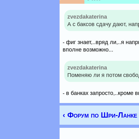
zvezdakaterina
А с баксов сдачу дают, на
- фиг знает,..вряд ли,..я нап
вполне возможно...
zvezdakaterina
Поменяю ли я потом свобо
- в банках запросто,..кроме 
‹ Форум по Шри-Ланке