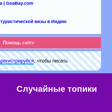
а | GoaBay.com
туристической визы в Индию
Помощь сайту
арeгиcтpируйся
, чтобы писать
Случайные топики