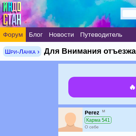
Форум
Блог
Новости
Путеводитель
Для Внимания отъезж
Шри-Ланка ›

м
Perez
Карма 541
О себе