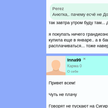
Perez
Анютка,. пачему есчё не Д
так завтра утром буду там..
я покупать ничего грандиоз
купила еще в январе.. а в ба
расплачиваться... тоже наве
ж
Inna99
Карма 0
О себе
Привет всем!
Чуть не плачу
Говорят не пускают на Сиги