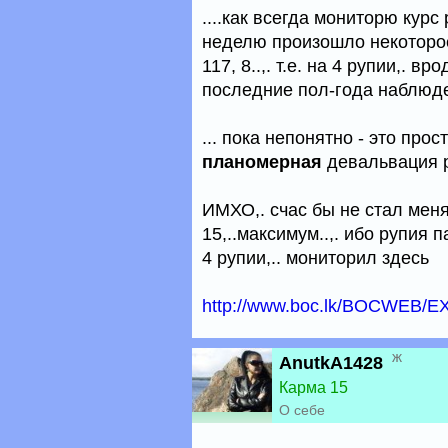
....как всегда мониторю курс
неделю произошло некоторое 
117, 8..,. т.е. на 4 рупии,. в
последние пол-года наблюде
... пока непонятно - это прос
планомерная
девальвация р
ИМХО,. счас бы не стал менят
15,..максимум..,. ибо рупия 
4 рупии,.. мониторил здесь
http://www.boc.lk/BOCWEB/
ж
AnutkA1428
Карма 15
О себе