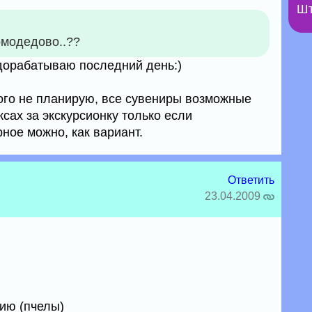
Шт
омодедово..??
. дорабатываю последний день:)
ного не планирую, все сувениры возможные
ксах за экскурсионку только если
рное можно, как вариант.
Ответить
23.04.2009
рию (пчелы)