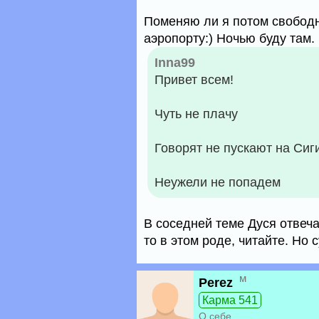
Поменяю ли я потом свободн
аэропорту:) Ночью буду там.
Inna99
Привет всем!
Чуть не плачу
Говорят не пускают на Сиг
Неужели не попадем
В соседней теме Дуся отвеча
то в этом роде, читайте. Но 
м
Perez
Карма 541
О себе