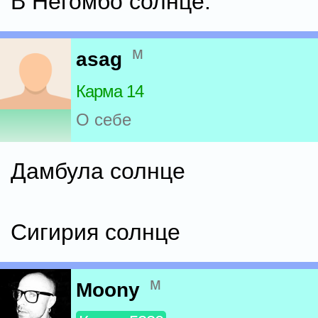
В Негомбо солнце.
м
asag
Карма 14
О себе
Дамбула солнце
Сигирия солнце
м
Moony