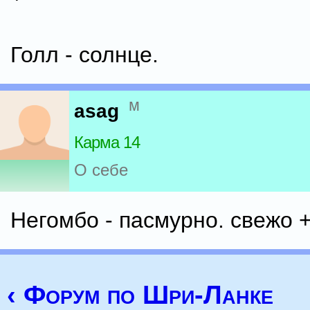
Голл - солнце.
м
asag
Карма 14
О себе
Негомбо - пасмурно. свежо 
‹ Форум по Шри-Ланке