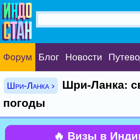
Форум
Блог
Новости
Путево
Шри-Ланка: с
Шри-Ланка ›
погоды
🔥 Визы в Инд