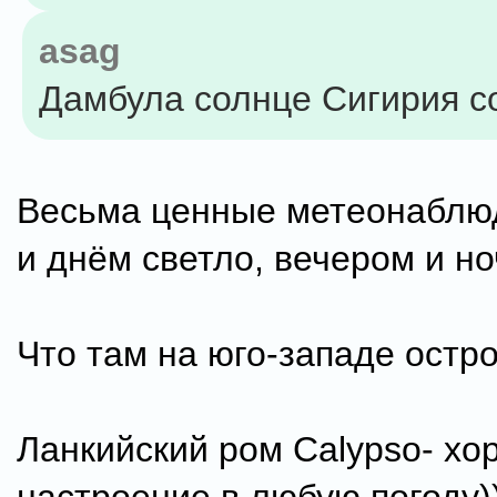
asag
Дамбула солнце Сигирия с
Весьма ценные метеонаблю
и днём светло, вечером и н
Что там на юго-западе остр
Ланкийский ром Calypso- х