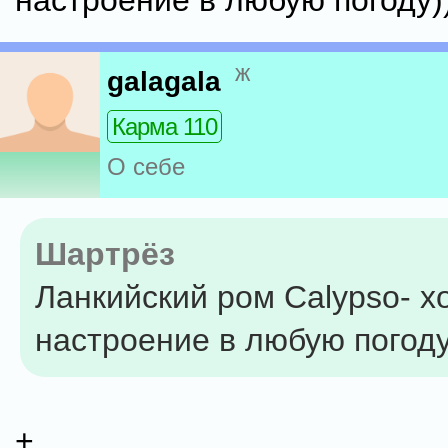
настроение в любую погоду)
ж
galagala
Карма 110
О себе
Шартрёз
Ланкийский ром Calypso- 
настроение в любую погоду
+