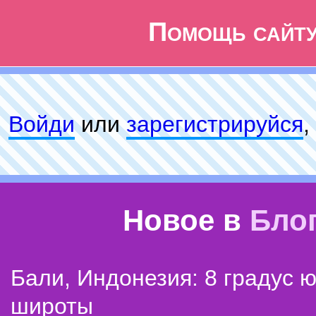
Помощь сайт
Войди
или
зарeгиcтpируйся
,
Новое в
Бло
Бали, Индонезия: 8 градус 
широты