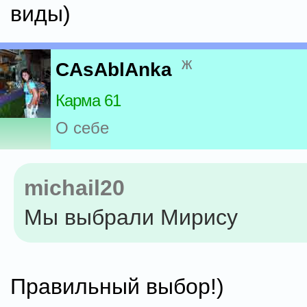
виды)
ж
CAsAblAnka
Карма 61
О себе
michail20
Мы выбрали Мирису
Правильный выбор!)