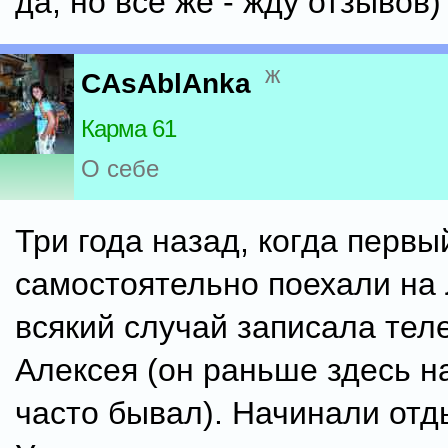
да, но все же - жду отзывов)
ж
CAsAblAnka
Карма 61
О себе
Три года назад, когда первы
самостоятельно поехали на 
всякий случай записала те
Алексея (он раньше здесь 
часто бывал). Начинали отд