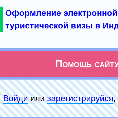
Оформление электронной
туристической визы в Ин
Помощь сайт
Войди
или
зарeгиcтpируйся
,