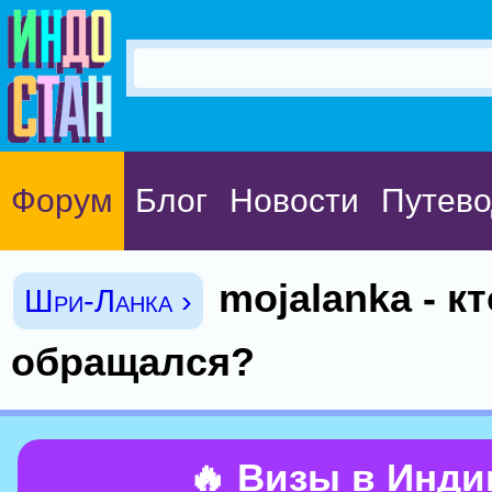
Форум
Блог
Новости
Путево
mojalanka - кт
Шри-Ланка ›
обращался?
🔥 Визы в Инд