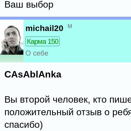
Ваш выбор
м
michail20
Карма 150
О себе
CAsAblAnka
Вы второй человек, кто пиш
положительный отзыв о ребя
спасибо)