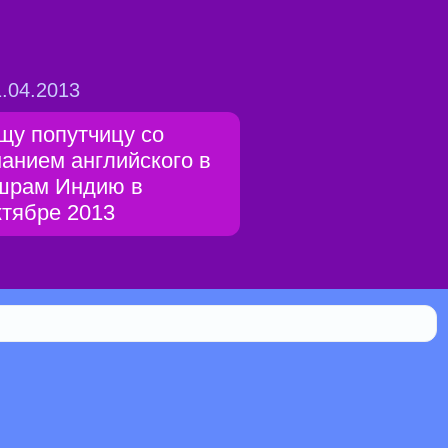
.04.2013
щу попутчицу со
нанием английского в
шрам Индию в
ктябре 2013