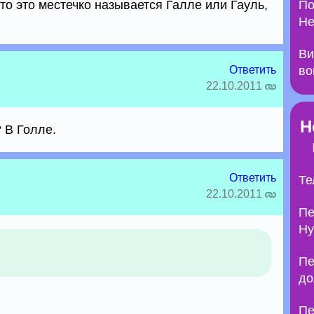
то это местечко называется Галле или Гауль,
По
Не
Ви
Ответить
во
22.10.2011
Н
 В Голле.
Ответить
Те
22.10.2011
Пе
Ну
Пе
до
Пе