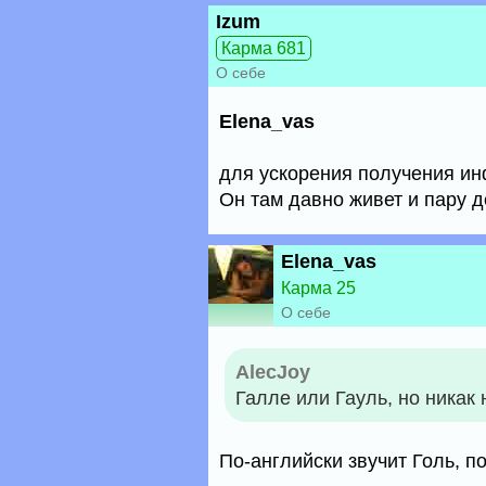
Izum
Карма 681
О себе
Elena_vas
для ускорения получения и
Он там давно живет и пару д
Elena_vas
Карма 25
О себе
AlecJoy
Галле или Гауль, но никак 
По-английски звучит Голь, п