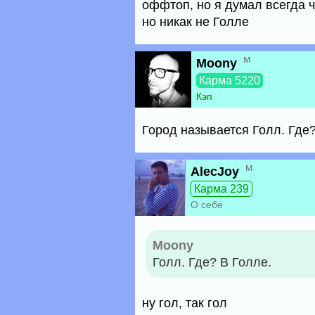
оффтоп, но я думал всегда ч
но никак не Голле
м
Moony
Карма 5220
Кэп
Город называется Голл. Где?
м
AlecJoy
Карма 239
О себе
Moony
Голл. Где? В Голле.
ну гол, так гол