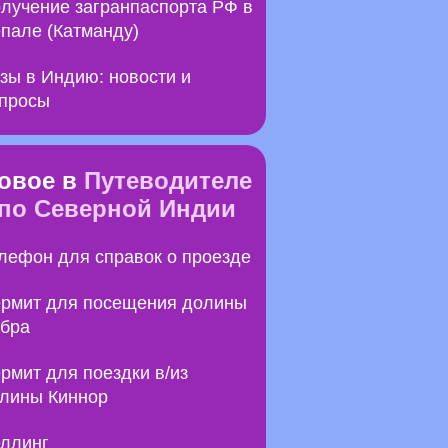
лучение загранпаспорта РФ в
пале (Катманду)
зы в Индию: новости и
просы
овое в
Путеводителе
по Северной Индии
лефон для справок о проезде
рмит для посещения долины
бра
рмит для поездки в/из
лины Киннор
ллинг