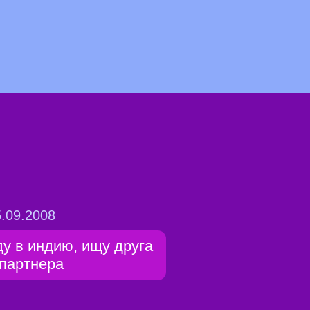
.09.2008
ду в индию, ищу друга
 партнера