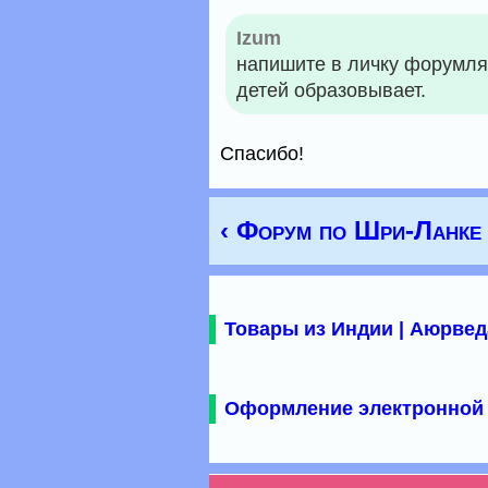
Izum
напишите в личку форумля
детей образовывает.
Спасибо!
‹ Форум по Шри-Ланке
Товары из Индии | Аюрвед
Оформление электронной 