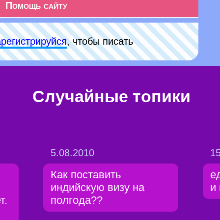
Помощь сайту
арeгиcтpируйся
, чтобы писать
Случайные топики
5.08.2010
15
Как поставить
е
индийскую визу на
и
т.
полгода??