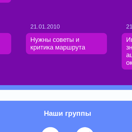
21.01.2010
21
Нужны советы и
И
критика маршрута
з
а
о
Наши группы