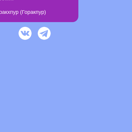
ракхпур (Горакпур)