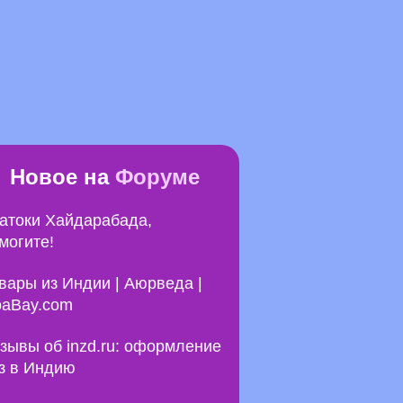
Новое на
Форуме
атоки Хайдарабада,
могите!
вары из Индии | Аюрведа |
aBay.com
зывы об inzd.ru: оформление
з в Индию