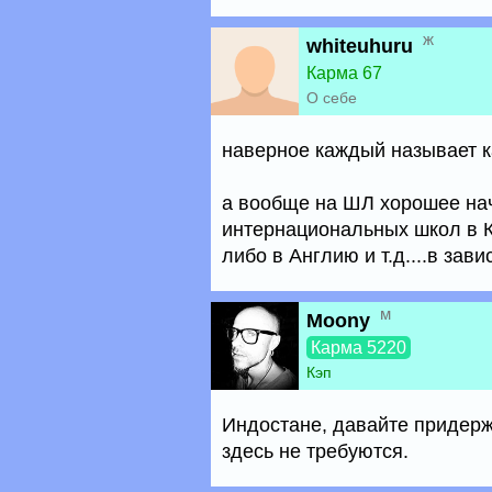
ж
whiteuhuru
Карма 67
О себе
наверное каждый называет к
а вообще на ШЛ хорошее на
интернациональных школ в К
либо в Англию и т.д....в зав
м
Moony
Карма 5220
Кэп
Индостане, давайте придерж
здесь не требуются.