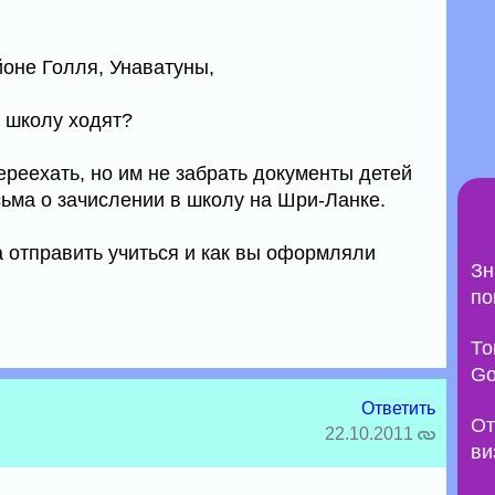
айоне Голля, Унаватуны,
ю школу ходят?
реехать, но им не забрать документы детей
сьма о зачислении в школу на Шри-Ланке.
а отправить учиться и как вы оформляли
Зн
по
То
Go
Ответить
От
22.10.2011
ви