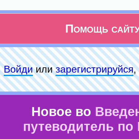
Помощь сайт
Войди
или
зарeгиcтpируйся
,
Новое во
Введе
путеводитель по