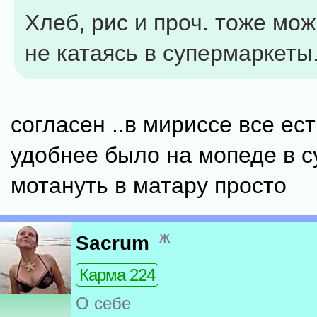
Хлеб, рис и проч. тоже мож
не катаясь в супермаркеты
согласен ..в мириссе все ест
удобнее было на мопеде в 
мотануть в матару просто
ж
Sacrum
Карма 224
О себе