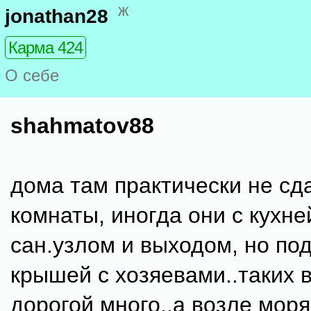
ж
jonathan28
Карма 424
О себе
shahmatov88
дома там практически не сда
комнаты, иногда они с кухн
сан.узлом и выходом, но по
крышей с хозяевами..таких 
дорогой много..а возле моря