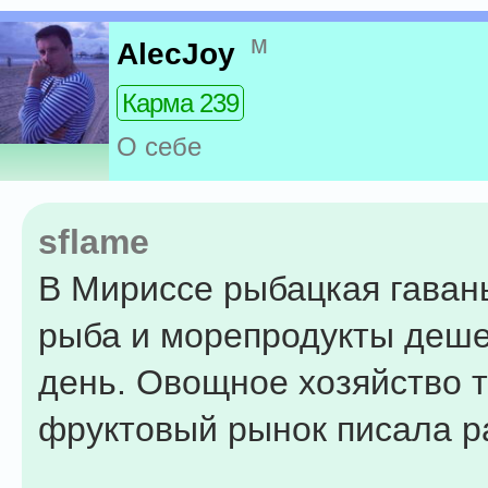
м
AlecJoy
Карма 239
О себе
sflame
В Мириссе рыбацкая гавань
рыба и морепродукты деш
день. Овощное хозяйство т
фруктовый рынок писала р