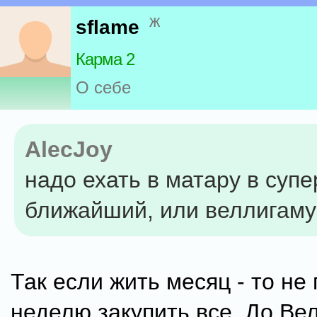
ж
sflame
Карма 2
О себе
AlecJoy
надо ехать в матару в суп
ближайший, или веллигаму 
Так если жить месяц - то не
неделю закупить все. До Вел