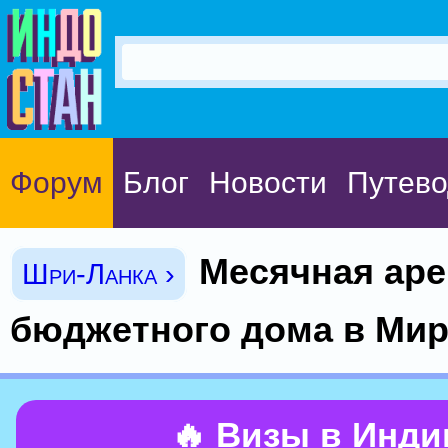
Форум
Блог
Новости
Путево
Месячная ар
Шри-Ланка ›
бюджетного дома в Мир
🔥 Визы в Инд