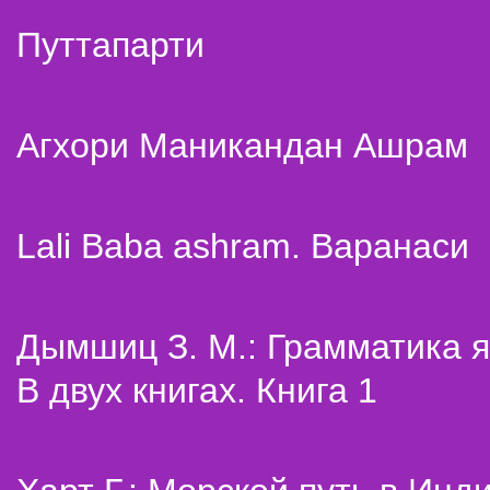
Путтапарти
Агхори Маникандан Ашрам
Lali Baba ashram. Варанаси
Дымшиц З. М.: Грамматика я
В двух книгах. Книга 1