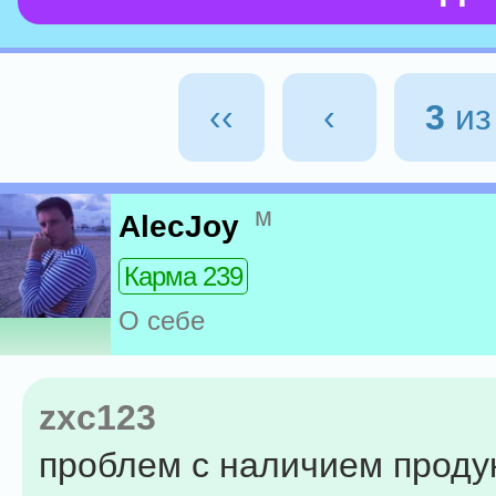
‹‹
‹
3
и
м
AlecJoy
Карма 239
О себе
zxc123
проблем с наличием проду