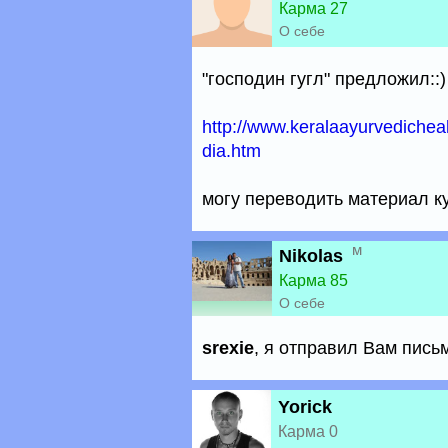
Карма 27
О себе
"господин гугл" предложил::)
http://www.keralaayurvedichea
dia.htm
могу переводить материал ку
м
Nikolas
Карма 85
О себе
srexie
, я отправил Вам пись
Yorick
Карма 0