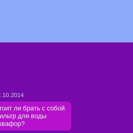
.10.2014
тоит ли брать с собой
ильтр для воды
квафор?