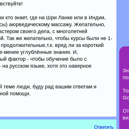
вствуйте!
и кто знает, где на Шри Ланке или в Индии,
рсы) аюрведическому массажу. Желательно,
стером своего дела, с многолетней
. Так же желательно, чтобы курсы были не 1-
 продолжительные,т.к. вряд ли за короткий
е-менее углублённые знания. И,
ый фактор - чтобы обучение было с
 на русском языке, хотя это наверное
Зн
по
й теме люди, буду рад вашим ответам и
То
ной помощи.
Go
От
ви
Ответить