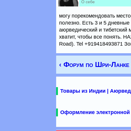
О себе
могу порекомендовать место
полезно. Есть 3 и 5 дневные
аюрведический и тибетский 
хватит, чтобы все понять. НА
Road). Tel +919418493871 Зо
‹ Форум по Шри-Ланке
Товары из Индии | Аюрвед
Оформление электронной 