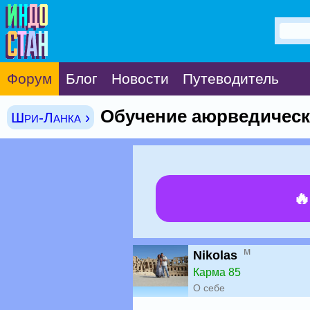
Форум
Блог
Новости
Путеводитель
Обучение аюрведическ
Шри-Ланка ›

м
Nikolas
Карма 85
О себе