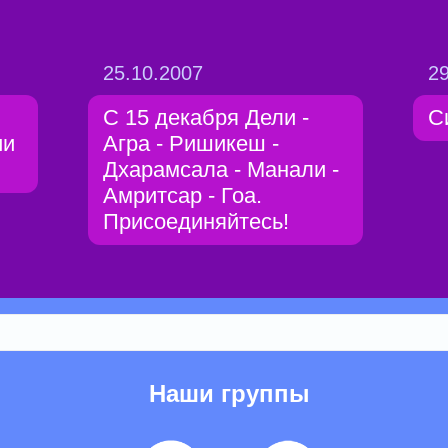
25.10.2007
29
С 15 декабря Дели -
С
ии
Агра - Ришикеш -
Дхарамсала - Манали -
Амритсар - Гоа.
Присоединяйтесь!
Наши группы