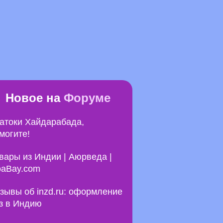
Новое на
Форуме
атоки Хайдарабада,
могите!
вары из Индии | Аюрведа |
aBay.com
зывы об inzd.ru: оформление
з в Индию