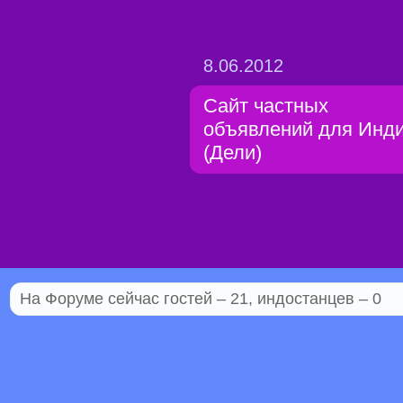
8.06.2012
Сайт частных
объявлений для Инд
(Дели)
На Форуме сейчас гостей – 21, индостанцев – 0