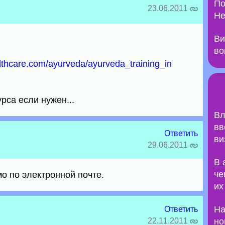
По
23.06.2011
Не
Ви
во
lthcare.com/ayurveda/ayurveda_training_in
рса если нужен...
Вл
вв
Ответить
ви
29.06.2011
В 
че
мо по электронной почте.
их
На
Ответить
22.11.2011
но