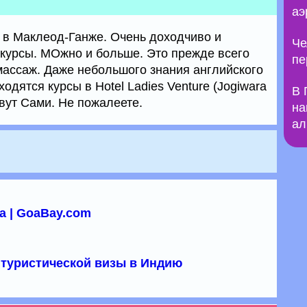
аэ
 в Маклеод-Ганже. Очень доходчиво и
Че
 курсы. МОжно и больше. Это прежде всего
пе
массаж. Даже небольшого знания английского
ходятся курсы в Hotel Ladies Venture (Jogiwara
В 
вут Сами. Не пожалеете.
на
ал
а | GoaBay.com
туристической визы в Индию