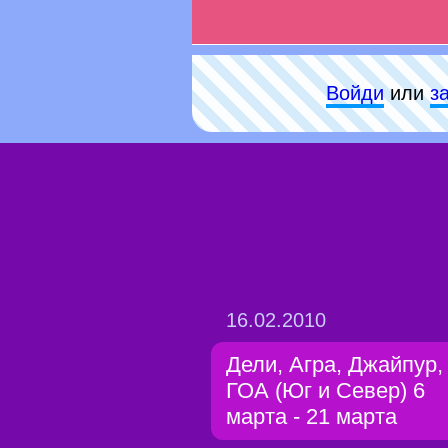
Войди
или
з
16.02.2010
Дели, Агра, Джайпур,
ГОА (Юг и Север) 6
марта - 21 марта