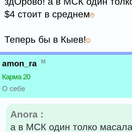
здОрово! а в МСК один толк
$4 стоит в среднем
Теперь бы в Кыев!
м
amon_ra
Карма 20
О себе
Anora :
а в МСК один толко масала