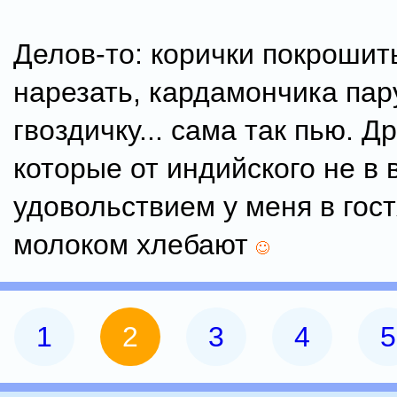
Делов-то: корички покрошит
нарезать, кардамончика пару
гвоздичку... сама так пью. Др
которые от индийского не в в
удовольствием у меня в гост
молоком хлебают
1
2
3
4
5