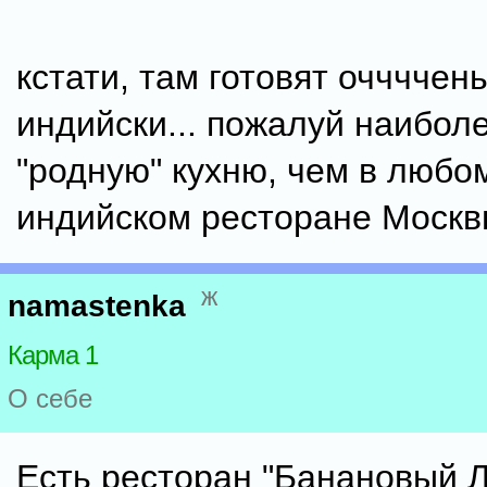
кстати, там готовят оччччень
индийски... пожалуй наибол
"родную" кухню, чем в любо
индийском ресторане Москв
ж
namastenka
Карма 1
О себе
Есть ресторан "Банановый Л