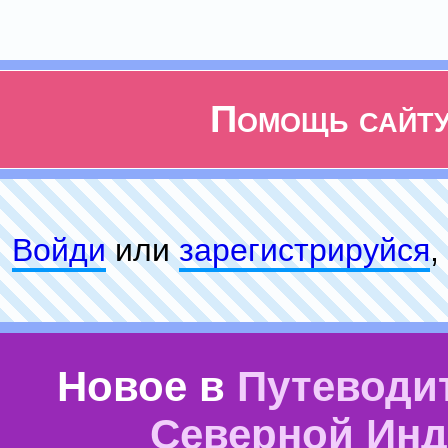
Помощь сайт
Войди
или
зарeгиcтpируйся
,
Новое в
Путеводи
Северной Ин