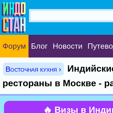
Форум
Блог
Новости
Путево
Индийски
Восточная кухня ›
рестораны в Москве - р
🔥 Визы в Инд