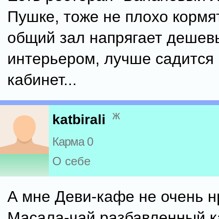
Пушке, тоже не плохо кормят
общий зал напрягает деше
интерьером, лучше садится
кабинет...
ж
katbirali
Карма 0
О себе
А мне Деви-кафе не очень н
Масала-чай разбавленный ка