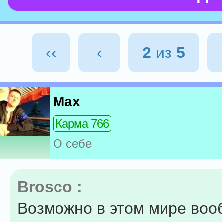
‹‹
‹
2
из
5
Max
Карма 766
О себе
Brosco :
Возможно в этом мире воо