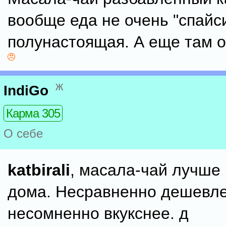
вообще еда не очень "спайси
полунастоящая. А еще там 
ж
IndiGo
Карма 305
О себе
katbirali
, масала-чай лучше 
дома. Несравненно дешевле
несомненно вкукснее. д