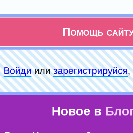
Помощь сайт
Войди
или
зарeгиcтpируйся
,
Новое в
Бло