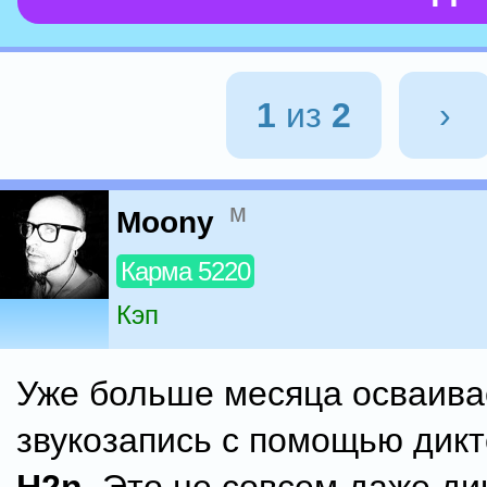
1
из
2
›
м
Moony
Карма 5220
Кэп
Уже больше месяца осваив
звукозапись с помощью ди