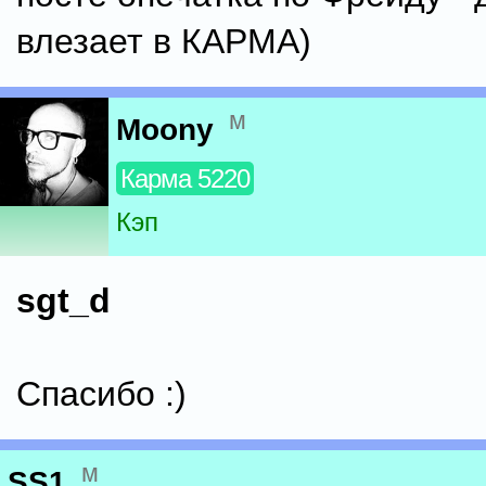
влезает в КАРМА)
м
Moony
Карма 5220
Кэп
sgt_d
Спасибо :)
м
SS1