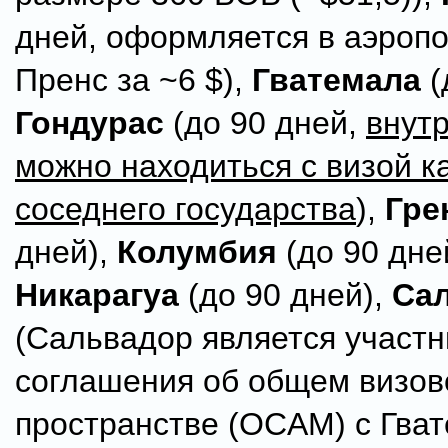
дней, оформляется в аэропо
Пренс за ~6 $),
Гватемала
(
Гондурас
(до 90 дней,
внут
можно находиться с визой к
соседнего государства
),
Гре
дней),
Колумбия
(до 90 дне
Никарагуа
(до 90 дней),
Са
(Сальвадор является участ
соглашения об общем визо
пространстве (OCAM) с Гва