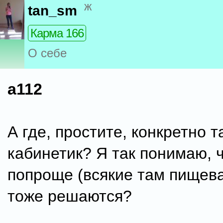
ж
tan_sm
Карма 166
О себе
a112
А где, простите, конкретно т
кабинетик? Я так понимаю, 
попроще (всякие там пищев
тоже решаются?