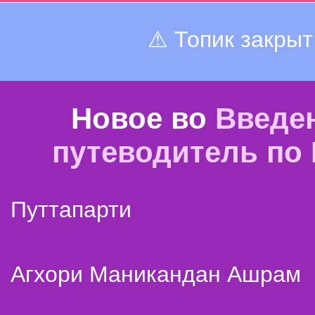
⚠ Топик закрыт
Новое во
Введе
путеводитель по
Путтапарти
Агхори Маникандан Ашрам