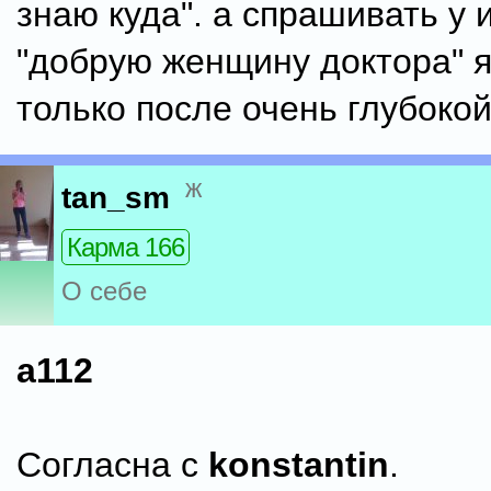
знаю куда". а спрашивать у 
"добрую женщину доктора" 
только после очень глубоко
ж
tan_sm
Карма 166
О себе
a112
Согласна с
konstantin
.