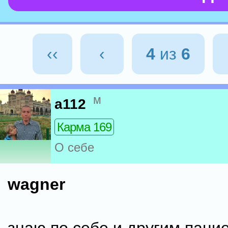
‹‹
‹
4
из
6
м
a112
Карма 169
О себе
wagner