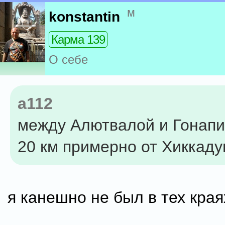
м
konstantin
Карма 139
О себе
a112
между Алютвалой и Гонапи
20 км примерно от Хиккаду
я канешно не был в тех краях