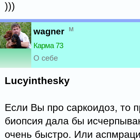
)))
м
wagner
Карма 73
О себе
Lucyinthesky
Если Вы про саркоидоз, то 
биопсия дала бы исчерпыва
очень быстро. Или аспмрац