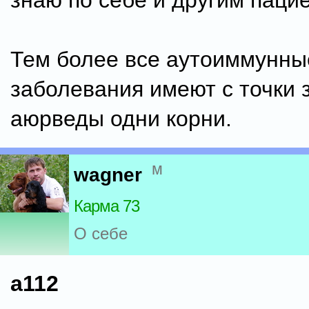
знаю по себе и другим паци
Тем более все аутоиммунны
заболевания имеют с точки 
аюрведы одни корни.
м
wagner
Карма 73
О себе
a112