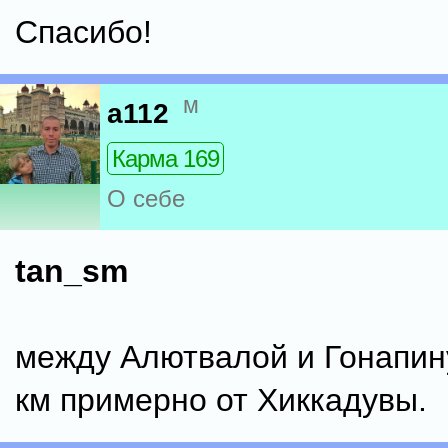
Спасибо!
м
a112
Карма 169
О себе
tan_sm
между Алютвалой и Гонапин
км примерно от Хиккадувы.