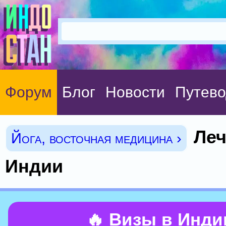
Форум
Блог
Новости
Путево
Леч
Йога, восточная медицина ›
Индии
🔥 Визы в Инд